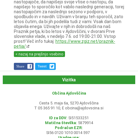
nastopajoče, da napišejo svoje vtise o nastopu, da
napišejo to sporočilo kot vabilo naslednji generaciji, torej
nastopajočim za naslednjo sezono v podporo, v
spodbudo in v navdih. Uživam v branju teh sporočil, zato
letos čutim, da bi jih podelila tudi z vami. Vsak dan bom
objavila enega. Uživajte v njih in dobrodošli na naš
Praznik petja, ki bo letos v Ajdovščini, v dvorani Prve
slovenske vlade, v nedeljo 7.6. od 19:00-21:00. Vstop
prost! Več info tukaj:
https://www.zgiz.net/praznik-
petja/
< nazaj na prejšnjo vsebino
Share
Tweet
Vizitka
Občina Ajdovščina
Cesta 5. maja 6a, 5270 Ajdovščina
T 05 365 91 10, E
obcina@ajdovscina.si
ID za DDV:
SI51533251
Matična številka:
5879914
Podračun EZR:
SI56 0120 1010 0014 597
Uradne ure: