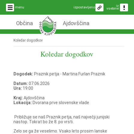
iz
menu
izpostavljeno
vsebine
Občina
Ajdovščina
Koledar dogodkov
Koledar dogodkov
Dogodek:
Praznik petja - Martina Furlan Praznik
Datum:
07.06.2026
Ura:
19:00
Kraj:
Ajdovščina
Lokacija:
Dvorana prve slovenske vlade
Približuje se naš Praznik petja, naš največji junijski
nastop. Tokrat bo že 8. po vrsti.
Zelo se ga že veselimo. Vsako leto prosim lanske