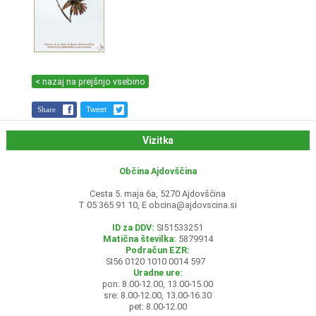
< nazaj na prejšnjo vsebino
Share
Tweet
Vizitka
Občina Ajdovščina
Cesta 5. maja 6a, 5270 Ajdovščina
T 05 365 91 10, E
obcina@ajdovscina.si
ID za DDV:
SI51533251
Matična številka:
5879914
Podračun EZR:
SI56 0120 1010 0014 597
Uradne ure:
pon: 8.00-12.00, 13.00-15.00
sre: 8.00-12.00, 13.00-16.30
pet: 8.00-12.00