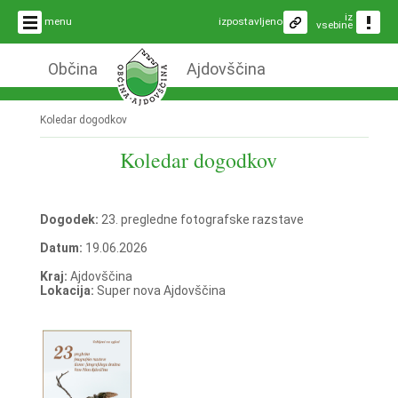
iz
menu
izpostavljeno
vsebine
Občina
Ajdovščina
Koledar dogodkov
Koledar dogodkov
Dogodek:
23. pregledne fotografske razstave
Datum:
19.06.2026
Kraj:
Ajdovščina
Lokacija:
Super nova Ajdovščina