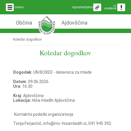
iz
menu
izpostavljeno
vsebine
Občina
Ajdovščina
Koledar dogodkov
Koledar dogodkov
Dogodek:
UN BOXED - delavnica za mlade
Datum:
09.06.2026
Ura:
16:30
Kraj:
Ajdovščina
Lokacija:
Hiša mladih Ajdovščina
Kontaktni podatki organizatorja:
Tonja Ferjančič, info@mc-hisamladih.si, 041 945 392.