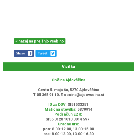
< nazaj na prejšnjo vsebino
Share
Tweet
Vizitka
Občina Ajdovščina
Cesta 5. maja 6a, 5270 Ajdovščina
T 05 365 91 10, E
obcina@ajdovscina.si
ID za DDV:
SI51533251
Matična številka:
5879914
Podračun EZR:
SI56 0120 1010 0014 597
Uradne ure:
pon: 8.00-12.00, 13.00-15.00
sre: 8.00-12.00, 13.00-16.30