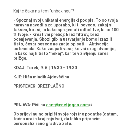
Kaj te čaka na tem "unboxingu"?
- Spoznaj svoj unikatni energijski podpis. To so tvoja
naravna navodila za uporabo, ki ti povedo, zakaj si
takšen, kot si, in kako sprejemati odločitve, ki so 100
% tvoje.
- Kreativni preboj: Brez filtrov, brez
ocenjevanja. Skozi gib in ustvarjanje bomo izrazili
tisto, česar besede ne znajo opisati.
- Aktivacija
potenciala: Kako zaupati vase, ko vsi drugi dvomijo,
in kako najti tisto "nekaj", kar te v življenju zares
prižge.
KDAJ: Torek, 9. 6. | 16:30 – 19:30
KJE: Hiša mladih Ajdovščina
PRISPEVEK: BREZPLAČNO
PRIJAVA: Piši na
enet@enetjogan.com
Ob prijavi nujno pripiši svoje rojstne podatke (datum,
točna ura in kraj rojstva), da lahko pripravim
personalizirano gradivo zate.