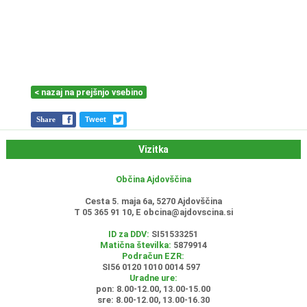
< nazaj na prejšnjo vsebino
Share
Tweet
Vizitka
Občina Ajdovščina
Cesta 5. maja 6a, 5270 Ajdovščina
T 05 365 91 10, E
obcina@ajdovscina.si
ID za DDV:
SI51533251
Matična številka:
5879914
Podračun EZR:
SI56 0120 1010 0014 597
Uradne ure:
pon: 8.00-12.00, 13.00-15.00
sre: 8.00-12.00, 13.00-16.30