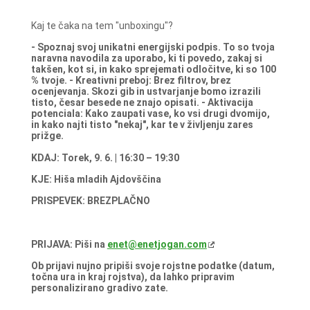
Kaj te čaka na tem "unboxingu"?
- Spoznaj svoj unikatni energijski podpis. To so tvoja
naravna navodila za uporabo, ki ti povedo, zakaj si
takšen, kot si, in kako sprejemati odločitve, ki so 100
% tvoje.
- Kreativni preboj: Brez filtrov, brez
ocenjevanja. Skozi gib in ustvarjanje bomo izrazili
tisto, česar besede ne znajo opisati.
- Aktivacija
potenciala: Kako zaupati vase, ko vsi drugi dvomijo,
in kako najti tisto "nekaj", kar te v življenju zares
prižge.
KDAJ: Torek, 9. 6. | 16:30 – 19:30
KJE: Hiša mladih Ajdovščina
PRISPEVEK: BREZPLAČNO
PRIJAVA: Piši na
enet@enetjogan.com
Ob prijavi nujno pripiši svoje rojstne podatke (datum,
točna ura in kraj rojstva), da lahko pripravim
personalizirano gradivo zate.