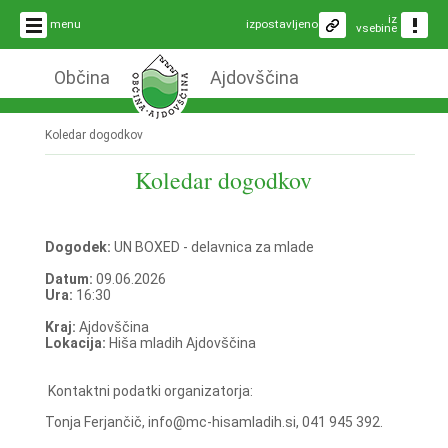
iz
menu
izpostavljeno
vsebine
Občina
Ajdovščina
Koledar dogodkov
Koledar dogodkov
Dogodek:
UN BOXED - delavnica za mlade
Datum:
09.06.2026
Ura:
16:30
Kraj:
Ajdovščina
Lokacija:
Hiša mladih Ajdovščina
Kontaktni podatki organizatorja:
Tonja Ferjančič, info@mc-hisamladih.si, 041 945 392.