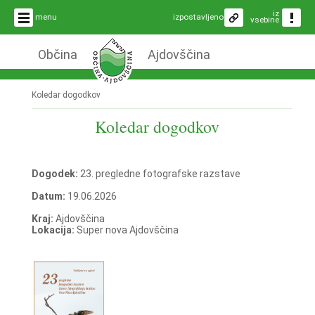
iz
menu
izpostavljeno
vsebine
Občina
Ajdovščina
Koledar dogodkov
Koledar dogodkov
Dogodek:
23. pregledne fotografske razstave
Datum:
19.06.2026
Kraj:
Ajdovščina
Lokacija:
Super nova Ajdovščina