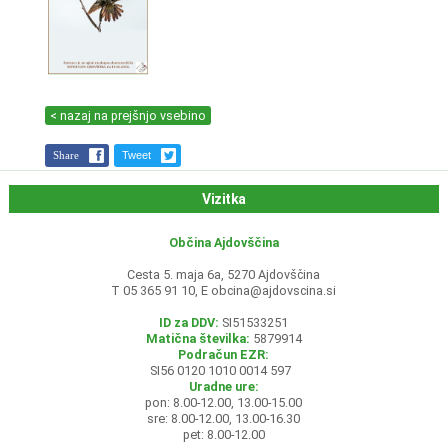
< nazaj na prejšnjo vsebino
Share
Tweet
Vizitka
Občina Ajdovščina
Cesta 5. maja 6a, 5270 Ajdovščina
T 05 365 91 10, E
obcina@ajdovscina.si
ID za DDV:
SI51533251
Matična številka:
5879914
Podračun EZR:
SI56 0120 1010 0014 597
Uradne ure:
pon: 8.00-12.00, 13.00-15.00
sre: 8.00-12.00, 13.00-16.30
pet: 8.00-12.00