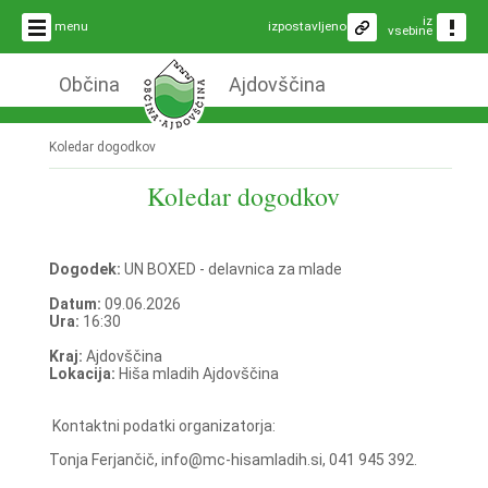
iz
menu
izpostavljeno
vsebine
Občina
Ajdovščina
Koledar dogodkov
Koledar dogodkov
Dogodek:
UN BOXED - delavnica za mlade
Datum:
09.06.2026
Ura:
16:30
Kraj:
Ajdovščina
Lokacija:
Hiša mladih Ajdovščina
Kontaktni podatki organizatorja:
Tonja Ferjančič, info@mc-hisamladih.si, 041 945 392.