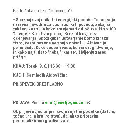
Kaj te čaka na tem "unboxingu"?
- Spoznaj svoj unikatni energijski podpis. To so tvoja
naravna navodila za uporabo, ki ti povedo, zakaj si
takšen, kot si, in kako sprejemati odločitve, ki so 100
% tvoje.
- Kreativni preboj: Brez filtrov, brez
ocenjevanja. Skozi gib in ustvarjanje bomo izrazili
tisto, česar besede ne znajo opisati.
- Aktivacija
potenciala: Kako zaupati vase, ko vsi drugi dvomijo,
in kako najti tisto "nekaj", kar te v življenju zares
prižge.
KDAJ: Torek, 9. 6. | 16:30 – 19:30
KJE: Hiša mladih Ajdovščina
PRISPEVEK: BREZPLAČNO
PRIJAVA: Piši na
enet@enetjogan.com
Ob prijavi nujno pripiši svoje rojstne podatke (datum,
točna ura in kraj rojstva), da lahko pripravim
personalizirano gradivo zate.