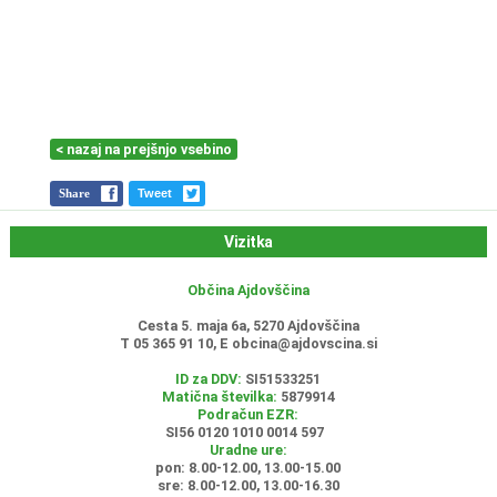
< nazaj na prejšnjo vsebino
Share
Tweet
Vizitka
Občina Ajdovščina
Cesta 5. maja 6a, 5270 Ajdovščina
T 05 365 91 10, E
obcina@ajdovscina.si
ID za DDV:
SI51533251
Matična številka:
5879914
Podračun EZR:
SI56 0120 1010 0014 597
Uradne ure:
pon: 8.00-12.00, 13.00-15.00
sre: 8.00-12.00, 13.00-16.30