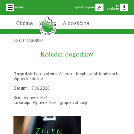
iz
menu
izpostavljeno
vsebine
Občina
Ajdovščina
Koledar dogodkov
Koledar dogodkov
Dogodek:
Festival vina Zelen in drugih avtohtonih sort
Vipavske doline
Datum:
13.06.2026
Kraj:
Vipavski Križ
Lokacija:
Vipavski Križ - grajsko obzidje