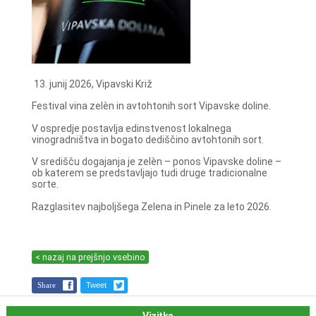
13. junij 2026, Vipavski Križ
Festival vina zelèn in avtohtonih sort Vipavske doline.
V ospredje postavlja edinstvenost lokalnega
vinogradništva in bogato dediščino avtohtonih sort.
V središču dogajanja je zelèn – ponos Vipavske doline –
ob katerem se predstavljajo tudi druge tradicionalne
sorte.
Razglasitev najboljšega Zelena in Pinele za leto 2026.
< nazaj na prejšnjo vsebino
Share
Tweet