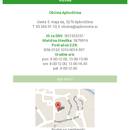
Vizitka
Občina Ajdovščina
Cesta 5. maja 6a, 5270 Ajdovščina
T 05 365 91 10, E
obcina@ajdovscina.si
ID za DDV:
SI51533251
Matična številka:
5879914
Podračun EZR:
SI56 0120 1010 0014 597
Uradne ure:
pon: 8.00-12.00, 13.00-15.00
sre: 8.00-12.00, 13.00-16.30
pet: 8.00-12.00
Kje smo?
Poglej na zemljevidu