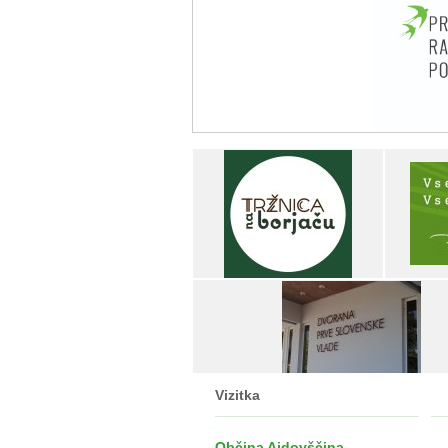
Vizitka
Občina Ajdovščina