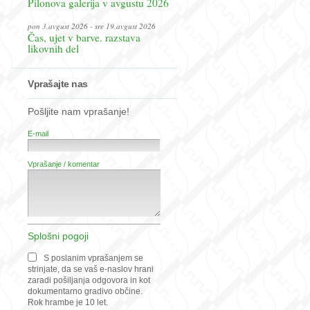
Pilonova galerija v avgustu 2026
pon 3.avgust 2026 - sre 19.avgust 2026
Čas, ujet v barve. razstava
likovnih del
Vprašajte nas
Pošljite nam vprašanje!
E-mail
Vprašanje / komentar
Splošni pogoji
S poslanim vprašanjem se
strinjate, da se vaš e-naslov hrani
zaradi pošiljanja odgovora in kot
dokumentarno gradivo občine.
Rok hrambe je 10 let.