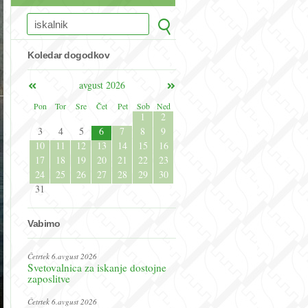
Koledar dogodkov
avgust 2026
Pon
Tor
Sre
Čet
Pet
Sob
Ned
1
2
3
4
5
6
7
8
9
10
11
12
13
14
15
16
17
18
19
20
21
22
23
24
25
26
27
28
29
30
31
Vabimo
Četrtek 6.avgust 2026
Svetovalnica za iskanje dostojne
zaposlitve
Četrtek 6.avgust 2026