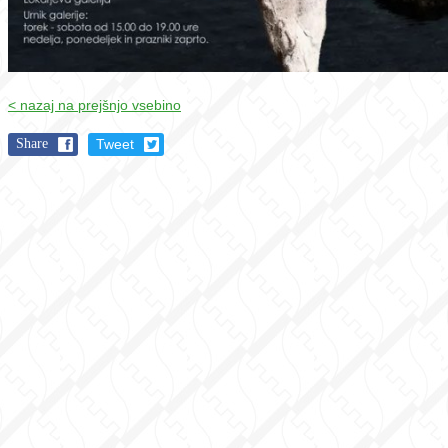
< nazaj na prejšnjo vsebino
Share
Tweet