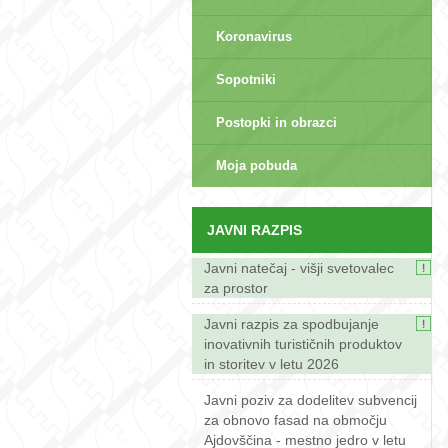
Koronavirus
Sopotniki
Postopki in obrazci
sep>
Moja pobuda
JAVNI RAZPIS
Javni natečaj - višji svetovalec
za prostor
Javni razpis za spodbujanje
inovativnih turističnih produktov
in storitev v letu 2026
Javni poziv za dodelitev subvencij
za obnovo fasad na območju
Ajdovščina - mestno jedro v letu