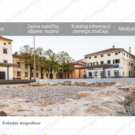
Javna naročila,
Katalog informacij
va
Medijsk
objave, razpisi
javnega značaja
Koledar dogodkov