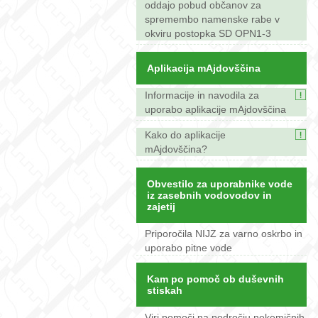
oddajo pobud občanov za
spremembo namenske rabe v
okviru postopka SD OPN1-3
Aplikacija mAjdovščina
Informacije in navodila za
uporabo aplikacije mAjdovščina
Kako do aplikacije
mAjdovščina?
Obvestilo za uporabnike vode
iz zasebnih vodovodov in
zajetij
Priporočila NIJZ za varno oskrbo in
uporabo pitne vode
Kam po pomoč ob duševnih
stiskah
Viri pomoči na področju nekemičnih