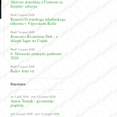
Aktivno dopoldne s Centrom za
krepitev zdravja
Petek 7.avgust 2026
Koncert Evropskega mladinskega
orkestra v Vipavskem Križu
Petek 7.avgust 2026
Koncert s Kvartetom Duh - v
sklopu šagre na Ustjah
Petek 7.avgust 2026
6. Slovenski zamejski jamboree
2026
Petek 7.avgust 2026
Kašev letni vrt
Razstave
sre 1.julij 2026 - pon 31.avgust 2026
Anton Tratnik - geometrija
pogleda
sob 1.avgust 2026 - pon 31.avgust 2026