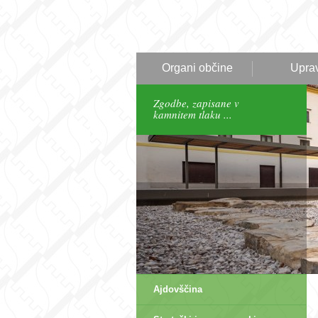
Organi občine
Upra
Zgodbe, zapisane v
kamnitem tlaku ...
Ajdovščina