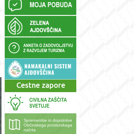
Spremembe in dopolnitve
Občinskega prostorskega
načrta