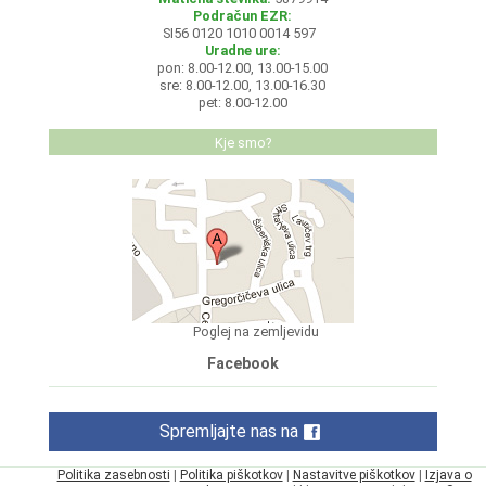
Podračun EZR:
SI56 0120 1010 0014 597
Uradne ure:
pon: 8.00-12.00, 13.00-15.00
sre: 8.00-12.00, 13.00-16.30
pet: 8.00-12.00
Kje smo?
Poglej na zemljevidu
Facebook
Spremljajte nas na
Politika zasebnosti
|
Politika piškotkov
|
Nastavitve piškotkov
|
Izjava o