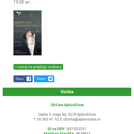
19.00 uri.
< nazaj na prejšnjo vsebino
Share
Tweet
Vizitka
Občina Ajdovščina
Cesta 5. maja 6a, 5270 Ajdovščina
T 05 365 91 10, E
obcina@ajdovscina.si
ID za DDV:
SI51533251
Matična številka:
5879914