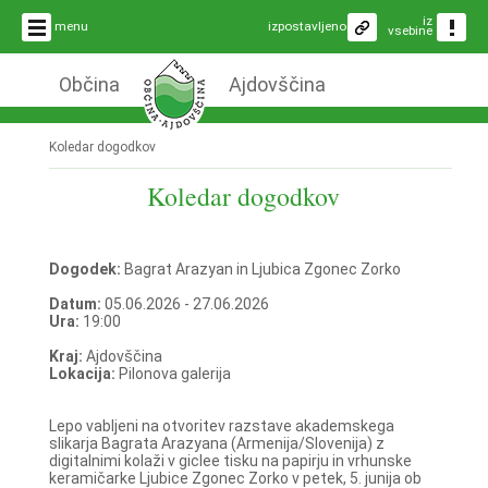
iz
menu
izpostavljeno
vsebine
Občina
Ajdovščina
Koledar dogodkov
Koledar dogodkov
Dogodek:
Bagrat Arazyan in Ljubica Zgonec Zorko
Datum:
05.06.2026 - 27.06.2026
Ura:
19:00
Kraj:
Ajdovščina
Lokacija:
Pilonova galerija
Lepo vabljeni na otvoritev razstave akademskega
slikarja Bagrata Arazyana (Armenija/Slovenija) z
digitalnimi kolaži v giclee tisku na papirju in vrhunske
keramičarke Ljubice Zgonec Zorko v petek, 5. junija ob