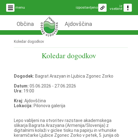
iz
menu
izpostavljeno
vsebine
Občina
Ajdovščina
Koledar dogodkov
Koledar dogodkov
Dogodek:
Bagrat Arazyan in Ljubica Zgonec Zorko
Datum:
05.06.2026 - 27.06.2026
Ura:
19:00
Kraj:
Ajdovščina
Lokacija:
Pilonova galerija
Lepo vabljeni na otvoritev razstave akademskega
slikarja Bagrata Arazyana (Armenija/Slovenija) z
digitalnimi kolaži v giclee tisku na papirju in vrhunske
keramičarke Ljubice Zgonec Zorko v petek, 5. junija ob