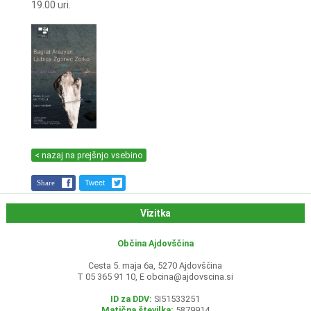
19.00 uri.
< nazaj na prejšnjo vsebino
Share
Tweet
Vizitka
Občina Ajdovščina
Cesta 5. maja 6a, 5270 Ajdovščina
T 05 365 91 10, E
obcina@ajdovscina.si
ID za DDV:
SI51533251
Matična številka:
5879914