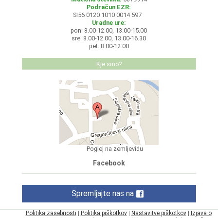
Podračun EZR:
SI56 0120 1010 0014 597
Uradne ure:
pon: 8.00-12.00, 13.00-15.00
sre: 8.00-12.00, 13.00-16.30
pet: 8.00-12.00
Kje smo?
Poglej na zemljevidu
Facebook
Spremljajte nas na
Politika zasebnosti
|
Politika piškotkov
|
Nastavitve piškotkov
|
Izjava o