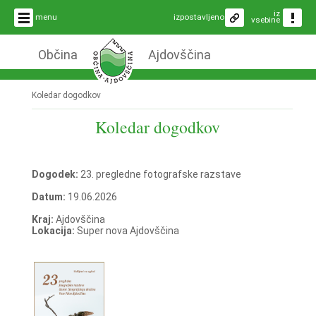
iz
menu
izpostavljeno
vsebine
Občina
Ajdovščina
Koledar dogodkov
Koledar dogodkov
Dogodek:
23. pregledne fotografske razstave
Datum:
19.06.2026
Kraj:
Ajdovščina
Lokacija:
Super nova Ajdovščina