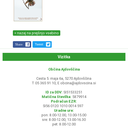
< nazaj na prejšnjo vsebino
Share
Tweet
Vizitka
Občina Ajdovščina
Cesta 5. maja 6a, 5270 Ajdovščina
T 05 365 91 10, E
obcina@ajdovscina.si
ID za DDV:
SI51533251
Matična številka:
5879914
Podračun EZR:
SI56 0120 1010 0014 597
Uradne ure:
pon: 8.00-12.00, 13.00-15.00
sre: 8.00-12.00, 13.00-16.30
pet: 8.00-12.00