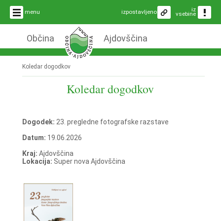
iz
menu
izpostavljeno
vsebine
Občina
Ajdovščina
Koledar dogodkov
Koledar dogodkov
Dogodek:
23. pregledne fotografske razstave
Datum:
19.06.2026
Kraj:
Ajdovščina
Lokacija:
Super nova Ajdovščina