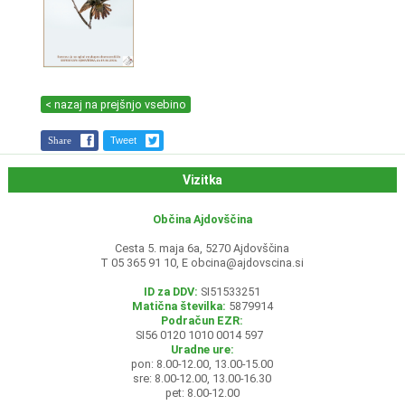
< nazaj na prejšnjo vsebino
Share
Tweet
Vizitka
Občina Ajdovščina
Cesta 5. maja 6a, 5270 Ajdovščina
T 05 365 91 10, E
obcina@ajdovscina.si
ID za DDV:
SI51533251
Matična številka:
5879914
Podračun EZR:
SI56 0120 1010 0014 597
Uradne ure:
pon: 8.00-12.00, 13.00-15.00
sre: 8.00-12.00, 13.00-16.30
pet: 8.00-12.00