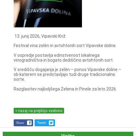
13. junij 2026, Vipavski Križ
Festival vina zelèn in avtohtonih sort Vipavske doline.
V ospredje postavlja edinstvenost lokalnega
vinogradništva in bogato dediščino avtohtonih sort.
V središču dogajanja je zelèn – ponos Vipavske doline –
ob katerem se predstavljajo tudi druge tradicionalne
sorte.
Razglasitev najboljšega Zelena in Pinele za leto 2026.
< nazaj na prejšnjo vsebino
Share
Tweet