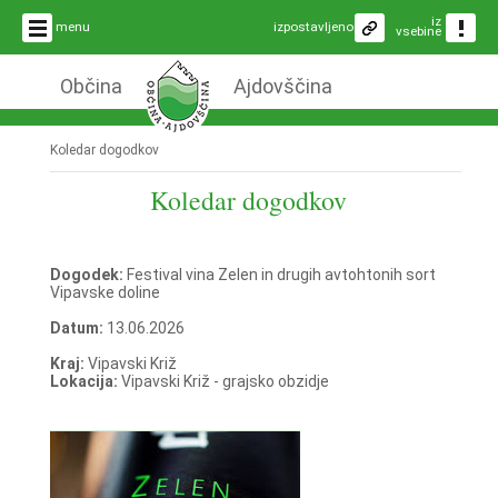
iz
menu
izpostavljeno
vsebine
Občina
Ajdovščina
Koledar dogodkov
Koledar dogodkov
Dogodek:
Festival vina Zelen in drugih avtohtonih sort
Vipavske doline
Datum:
13.06.2026
Kraj:
Vipavski Križ
Lokacija:
Vipavski Križ - grajsko obzidje