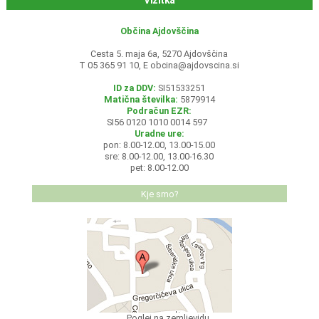
Vizitka
Občina Ajdovščina
Cesta 5. maja 6a, 5270 Ajdovščina
T 05 365 91 10, E
obcina@ajdovscina.si
ID za DDV:
SI51533251
Matična številka:
5879914
Podračun EZR:
SI56 0120 1010 0014 597
Uradne ure:
pon: 8.00-12.00, 13.00-15.00
sre: 8.00-12.00, 13.00-16.30
pet: 8.00-12.00
Kje smo?
Poglej na zemljevidu