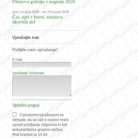
Pilonova galerija v avgustu 2026
pon 3.avgust 2026 - sre 19.avgust 2026
Čas, ujet v barve. razstava
likovnih del
Vprašajte nas
Pošljite nam vprašanje!
E-mail
Vprašanje / komentar
Splošni pogoji
S poslanim vprašanjem se
strinjate, da se vaš e-naslov hrani
zaradi pošiljanja odgovora in kot
dokumentarno gradivo občine.
Rok hrambe je 10 let.