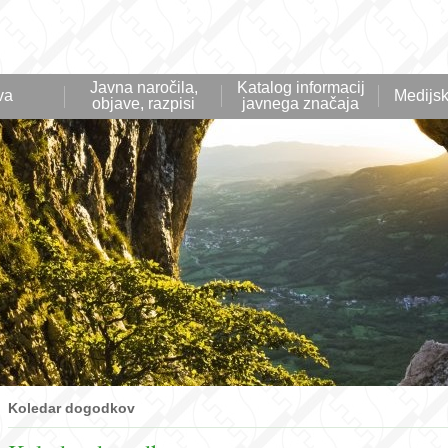
Javna naročila,
Katalog informacij
va
Medijsk
objave, razpisi
javnega značaja
Koledar dogodkov