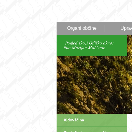
Organi občine
Upra
Pogled skozi Otliško okno;
foto Marijan Močivnik
Ajdovščina