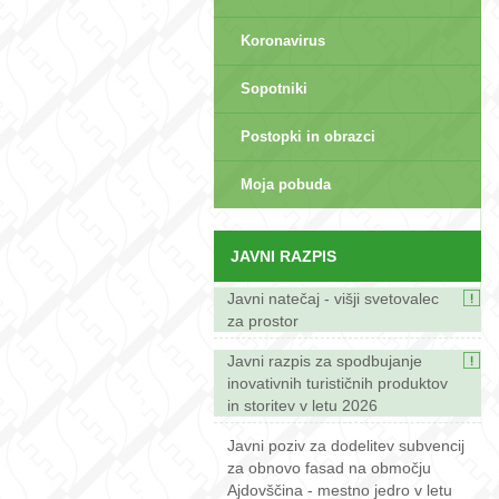
Koronavirus
Sopotniki
Postopki in obrazci
sep>
Moja pobuda
JAVNI RAZPIS
Javni natečaj - višji svetovalec
za prostor
Javni razpis za spodbujanje
inovativnih turističnih produktov
in storitev v letu 2026
Javni poziv za dodelitev subvencij
za obnovo fasad na območju
Ajdovščina - mestno jedro v letu