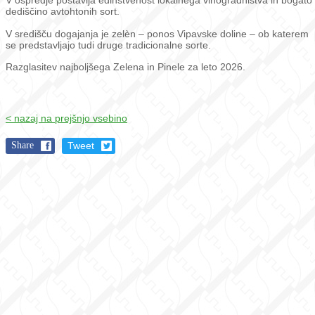
V ospredje postavlja edinstvenost lokalnega vinogradništva in bogato
dediščino avtohtonih sort.
V središču dogajanja je zelèn – ponos Vipavske doline – ob katerem
se predstavljajo tudi druge tradicionalne sorte.
Razglasitev najboljšega Zelena in Pinele za leto 2026.
< nazaj na prejšnjo vsebino
Share
Tweet