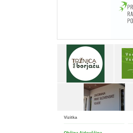
Vizitka
Občina Ajdovščina