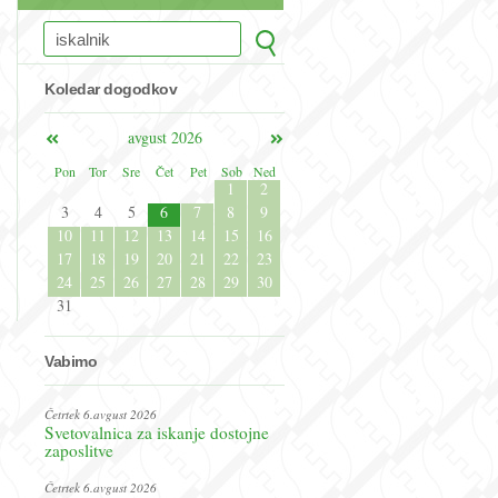
Koledar dogodkov
avgust 2026
Pon
Tor
Sre
Čet
Pet
Sob
Ned
1
2
3
4
5
6
7
8
9
10
11
12
13
14
15
16
17
18
19
20
21
22
23
24
25
26
27
28
29
30
31
Vabimo
Četrtek 6.avgust 2026
Svetovalnica za iskanje dostojne
zaposlitve
Četrtek 6.avgust 2026