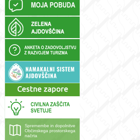
Spremembe in dopolnitve
Občinskega prostorskega
načrta