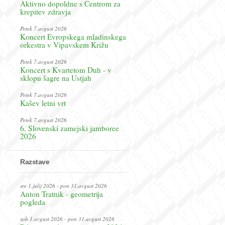
Aktivno dopoldne s Centrom za
krepitev zdravja
Petek 7.avgust 2026
Koncert Evropskega mladinskega
orkestra v Vipavskem Križu
Petek 7.avgust 2026
Koncert s Kvartetom Duh - v
sklopu šagre na Ustjah
Petek 7.avgust 2026
Kašev letni vrt
Petek 7.avgust 2026
6. Slovenski zamejski jamboree
2026
Razstave
sre 1.julij 2026 - pon 31.avgust 2026
Anton Tratnik - geometrija
pogleda
sob 1.avgust 2026 - pon 31.avgust 2026