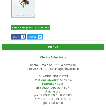
< nazaj na prejšnjo vsebino
Share
Tweet
Vizitka
Občina Ajdovščina
Cesta 5. maja 6a, 5270 Ajdovščina
T 05 365 91 10, E
obcina@ajdovscina.si
ID za DDV:
SI51533251
Matična številka:
5879914
Podračun EZR:
SI56 0120 1010 0014 597
Uradne ure:
pon: 8.00-12.00, 13.00-15.00
sre: 8.00-12.00, 13.00-16.30
pet: 8.00-12.00