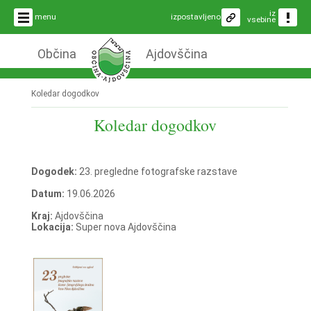
iz
menu
izpostavljeno
vsebine
Občina
Ajdovščina
Koledar dogodkov
Koledar dogodkov
Dogodek:
23. pregledne fotografske razstave
Datum:
19.06.2026
Kraj:
Ajdovščina
Lokacija:
Super nova Ajdovščina