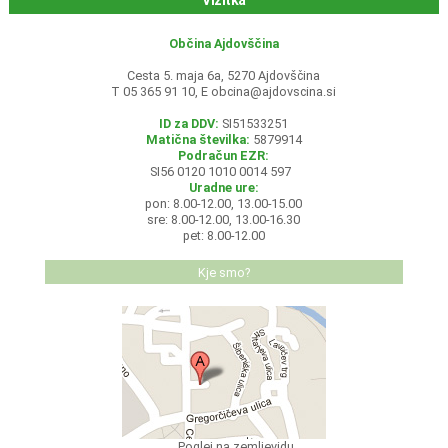
Vizitka
Občina Ajdovščina
Cesta 5. maja 6a, 5270 Ajdovščina
T 05 365 91 10, E
obcina@ajdovscina.si
ID za DDV:
SI51533251
Matična številka:
5879914
Podračun EZR:
SI56 0120 1010 0014 597
Uradne ure:
pon: 8.00-12.00, 13.00-15.00
sre: 8.00-12.00, 13.00-16.30
pet: 8.00-12.00
Kje smo?
Poglej na zemljevidu