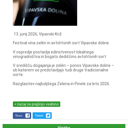
13. junij 2026, Vipavski Križ
Festival vina zelèn in avtohtonih sort Vipavske doline.
V ospredje postavlja edinstvenost lokalnega
vinogradništva in bogato dediščino avtohtonih sort.
V središču dogajanja je zelèn – ponos Vipavske doline –
ob katerem se predstavljajo tudi druge tradicionalne
sorte.
Razglasitev najboljšega Zelena in Pinele za leto 2026.
< nazaj na prejšnjo vsebino
Share
Tweet