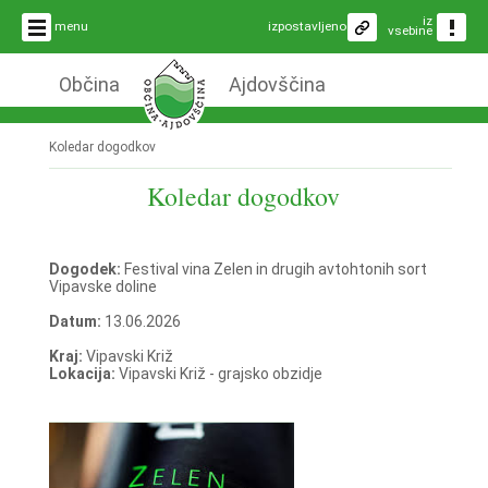
iz
menu
izpostavljeno
vsebine
Občina
Ajdovščina
Koledar dogodkov
Koledar dogodkov
Dogodek:
Festival vina Zelen in drugih avtohtonih sort
Vipavske doline
Datum:
13.06.2026
Kraj:
Vipavski Križ
Lokacija:
Vipavski Križ - grajsko obzidje