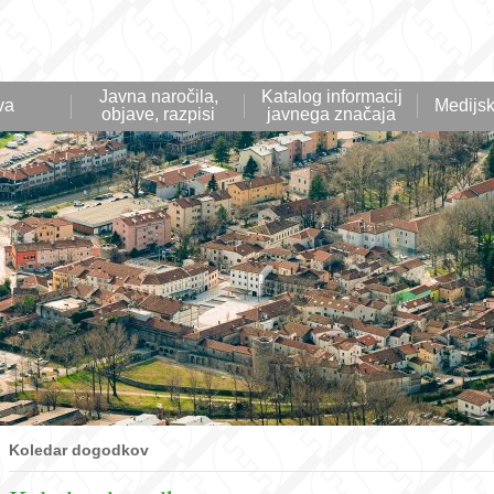
Javna naročila,
Katalog informacij
va
Medijsk
objave, razpisi
javnega značaja
Koledar dogodkov