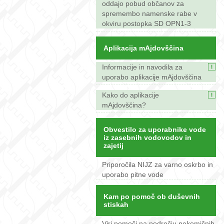
oddajo pobud občanov za
spremembo namenske rabe v
okviru postopka SD OPN1-3
Aplikacija mAjdovščina
Informacije in navodila za
uporabo aplikacije mAjdovščina
Kako do aplikacije
mAjdovščina?
Obvestilo za uporabnike vode
iz zasebnih vodovodov in
zajetij
Priporočila NIJZ za varno oskrbo in
uporabo pitne vode
Kam po pomoč ob duševnih
stiskah
Viri pomoči na področju nekemičnih