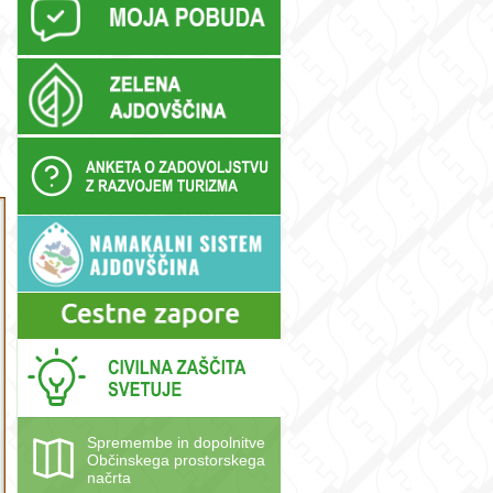
Spremembe in dopolnitve
Občinskega prostorskega
načrta