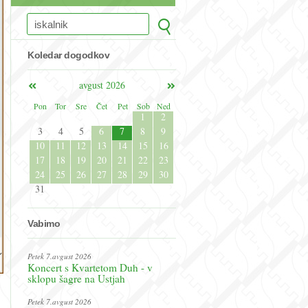
Koledar dogodkov
avgust 2026
Pon
Tor
Sre
Čet
Pet
Sob
Ned
1
2
3
4
5
6
7
8
9
10
11
12
13
14
15
16
17
18
19
20
21
22
23
24
25
26
27
28
29
30
31
Vabimo
Petek 7.avgust 2026
Koncert s Kvartetom Duh - v
sklopu šagre na Ustjah
Petek 7.avgust 2026