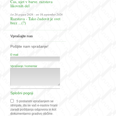
Čas, ujet v barve. razstava
likovnih del
čet 20.avgust 2026 - sre 16.september 2026
Razstava - Tako čudovit je svet
brez ...(?)
Vprašajte nas
Pošljite nam vprašanje!
E-mail
Vprašanje / komentar
Splošni pogoji
S poslanim vprašanjem se
strinjate, da se vaš e-naslov hrani
zaradi pošiljanja odgovora in kot
dokumentarno gradivo občine.