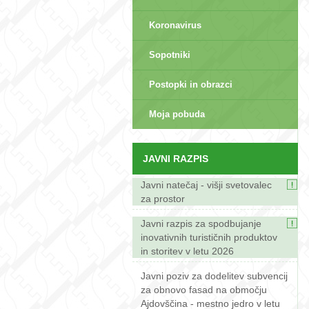
Koronavirus
Sopotniki
Postopki in obrazci
sep>
Moja pobuda
JAVNI RAZPIS
Javni natečaj - višji svetovalec
za prostor
Javni razpis za spodbujanje
inovativnih turističnih produktov
in storitev v letu 2026
Javni poziv za dodelitev subvencij
za obnovo fasad na območju
Ajdovščina - mestno jedro v letu