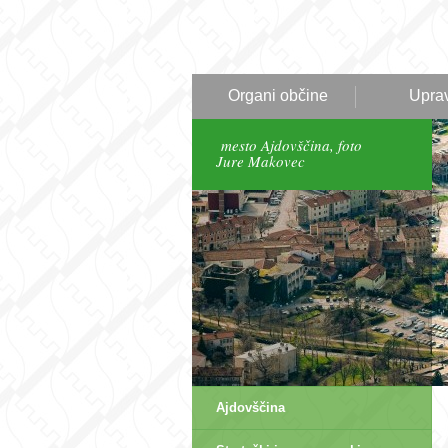
Organi občine
Upra
mesto Ajdovščina, foto
Jure Makovec
Ajdovščina