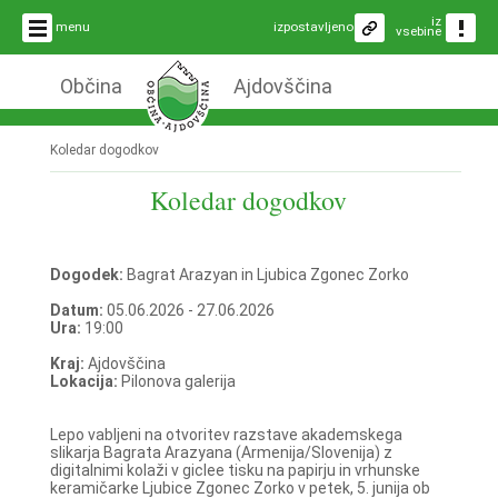
iz
menu
izpostavljeno
vsebine
Občina
Ajdovščina
Koledar dogodkov
Koledar dogodkov
Dogodek:
Bagrat Arazyan in Ljubica Zgonec Zorko
Datum:
05.06.2026 - 27.06.2026
Ura:
19:00
Kraj:
Ajdovščina
Lokacija:
Pilonova galerija
Lepo vabljeni na otvoritev razstave akademskega
slikarja Bagrata Arazyana (Armenija/Slovenija) z
digitalnimi kolaži v giclee tisku na papirju in vrhunske
keramičarke Ljubice Zgonec Zorko v petek, 5. junija ob