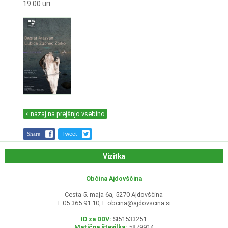
19.00 uri.
< nazaj na prejšnjo vsebino
Share
Tweet
Vizitka
Občina Ajdovščina
Cesta 5. maja 6a, 5270 Ajdovščina
T 05 365 91 10, E
obcina@ajdovscina.si
ID za DDV:
SI51533251
Matična številka:
5879914