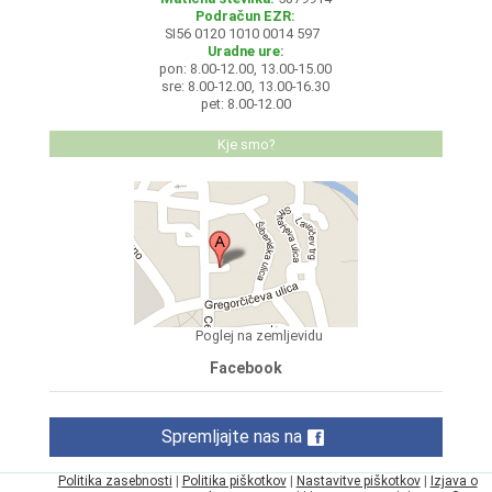
Podračun EZR:
SI56 0120 1010 0014 597
Uradne ure:
pon: 8.00-12.00, 13.00-15.00
sre: 8.00-12.00, 13.00-16.30
pet: 8.00-12.00
Kje smo?
Poglej na zemljevidu
Facebook
Spremljajte nas na
Politika zasebnosti
|
Politika piškotkov
|
Nastavitve piškotkov
|
Izjava o