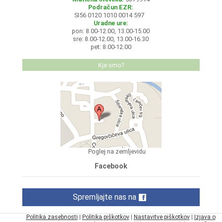
Podračun EZR:
SI56 0120 1010 0014 597
Uradne ure:
pon: 8.00-12.00, 13.00-15.00
sre: 8.00-12.00, 13.00-16.30
pet: 8.00-12.00
Kje smo?
Poglej na zemljevidu
Facebook
Spremljajte nas na
Politika zasebnosti
|
Politika piškotkov
|
Nastavitve piškotkov
|
Izjava o