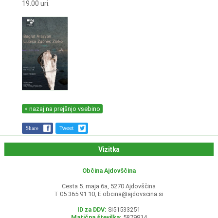
19.00 uri.
< nazaj na prejšnjo vsebino
Share
Tweet
Vizitka
Občina Ajdovščina
Cesta 5. maja 6a, 5270 Ajdovščina
T 05 365 91 10, E
obcina@ajdovscina.si
ID za DDV:
SI51533251
Matična številka:
5879914