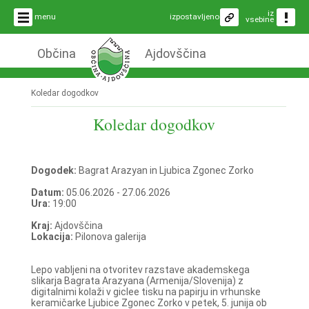
iz
menu
izpostavljeno
vsebine
Občina
Ajdovščina
Koledar dogodkov
Koledar dogodkov
Dogodek:
Bagrat Arazyan in Ljubica Zgonec Zorko
Datum:
05.06.2026 - 27.06.2026
Ura:
19:00
Kraj:
Ajdovščina
Lokacija:
Pilonova galerija
Lepo vabljeni na otvoritev razstave akademskega
slikarja Bagrata Arazyana (Armenija/Slovenija) z
digitalnimi kolaži v giclee tisku na papirju in vrhunske
keramičarke Ljubice Zgonec Zorko v petek, 5. junija ob