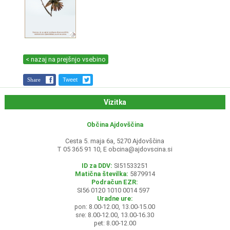
< nazaj na prejšnjo vsebino
Share
Tweet
Vizitka
Občina Ajdovščina
Cesta 5. maja 6a, 5270 Ajdovščina
T 05 365 91 10, E
obcina@ajdovscina.si
ID za DDV:
SI51533251
Matična številka:
5879914
Podračun EZR:
SI56 0120 1010 0014 597
Uradne ure:
pon: 8.00-12.00, 13.00-15.00
sre: 8.00-12.00, 13.00-16.30
pet: 8.00-12.00