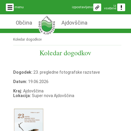
iz
menu
izpostavljeno
vsebine
Občina
Ajdovščina
Koledar dogodkov
Koledar dogodkov
Dogodek:
23. pregledne fotografske razstave
Datum:
19.06.2026
Kraj:
Ajdovščina
Lokacija:
Super nova Ajdovščina