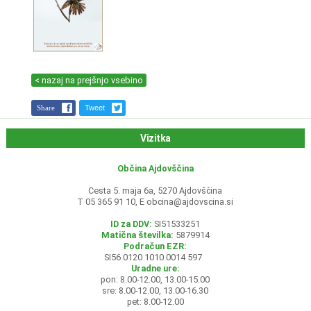
< nazaj na prejšnjo vsebino
Share
Tweet
Vizitka
Občina Ajdovščina
Cesta 5. maja 6a, 5270 Ajdovščina
T 05 365 91 10, E
obcina@ajdovscina.si
ID za DDV:
SI51533251
Matična številka:
5879914
Podračun EZR:
SI56 0120 1010 0014 597
Uradne ure:
pon: 8.00-12.00, 13.00-15.00
sre: 8.00-12.00, 13.00-16.30
pet: 8.00-12.00