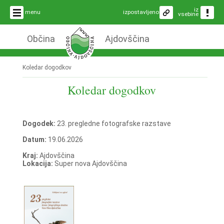
iz
menu
izpostavljeno
vsebine
Občina
Ajdovščina
Koledar dogodkov
Koledar dogodkov
Dogodek:
23. pregledne fotografske razstave
Datum:
19.06.2026
Kraj:
Ajdovščina
Lokacija:
Super nova Ajdovščina