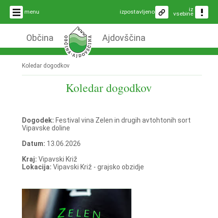
iz
menu
izpostavljeno
vsebine
Občina
Ajdovščina
Koledar dogodkov
Koledar dogodkov
Dogodek:
Festival vina Zelen in drugih avtohtonih sort
Vipavske doline
Datum:
13.06.2026
Kraj:
Vipavski Križ
Lokacija:
Vipavski Križ - grajsko obzidje