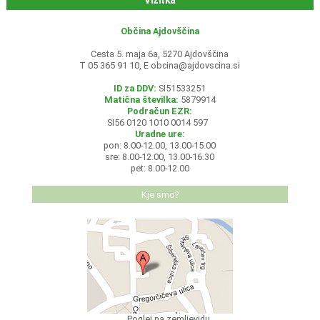
Vizitka
Občina Ajdovščina
Cesta 5. maja 6a, 5270 Ajdovščina
T 05 365 91 10, E
obcina@ajdovscina.si
ID za DDV:
SI51533251
Matična številka:
5879914
Podračun EZR:
SI56 0120 1010 0014 597
Uradne ure:
pon: 8.00-12.00, 13.00-15.00
sre: 8.00-12.00, 13.00-16.30
pet: 8.00-12.00
Kje smo?
Poglej na zemljevidu