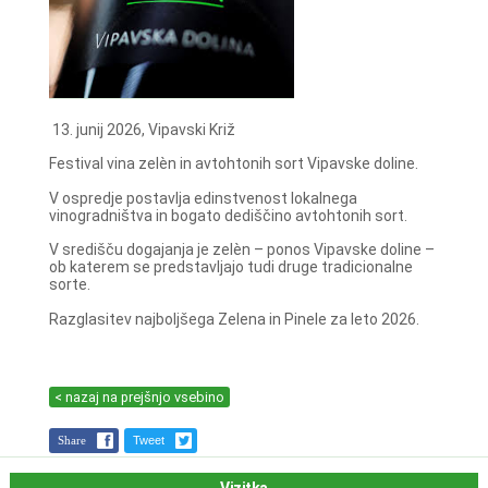
13. junij 2026, Vipavski Križ
Festival vina zelèn in avtohtonih sort Vipavske doline.
V ospredje postavlja edinstvenost lokalnega
vinogradništva in bogato dediščino avtohtonih sort.
V središču dogajanja je zelèn – ponos Vipavske doline –
ob katerem se predstavljajo tudi druge tradicionalne
sorte.
Razglasitev najboljšega Zelena in Pinele za leto 2026.
< nazaj na prejšnjo vsebino
Share
Tweet