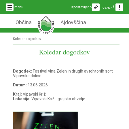
iz
menu
izpostavljeno
vsebine
Občina
Ajdovščina
Koledar dogodkov
Koledar dogodkov
Dogodek:
Festival vina Zelen in drugih avtohtonih sort
Vipavske doline
Datum:
13.06.2026
Kraj:
Vipavski Križ
Lokacija:
Vipavski Križ - grajsko obzidje