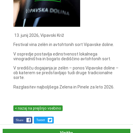
13. junij 2026, Vipavski Križ
Festival vina zelèn in avtohtonih sort Vipavske doline.
V ospredje postavlja edinstvenost lokalnega
vinogradništva in bogato dediščino avtohtonih sort.
V središču dogajanja je zelèn – ponos Vipavske doline –
ob katerem se predstavljajo tudi druge tradicionalne
sorte.
Razglasitev najboljšega Zelena in Pinele za leto 2026.
< nazaj na prejšnjo vsebino
Share
Tweet