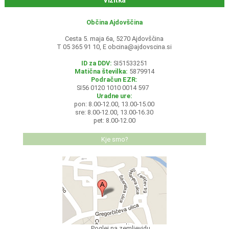
Vizitka
Občina Ajdovščina
Cesta 5. maja 6a, 5270 Ajdovščina
T 05 365 91 10, E
obcina@ajdovscina.si
ID za DDV:
SI51533251
Matična številka:
5879914
Podračun EZR:
SI56 0120 1010 0014 597
Uradne ure:
pon: 8.00-12.00, 13.00-15.00
sre: 8.00-12.00, 13.00-16.30
pet: 8.00-12.00
Kje smo?
Poglej na zemljevidu