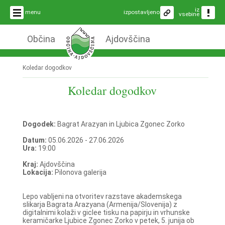
iz
menu
izpostavljeno
vsebine
Občina
Ajdovščina
Koledar dogodkov
Koledar dogodkov
Dogodek:
Bagrat Arazyan in Ljubica Zgonec Zorko
Datum:
05.06.2026 - 27.06.2026
Ura:
19:00
Kraj:
Ajdovščina
Lokacija:
Pilonova galerija
Lepo vabljeni na otvoritev razstave akademskega
slikarja Bagrata Arazyana (Armenija/Slovenija) z
digitalnimi kolaži v giclee tisku na papirju in vrhunske
keramičarke Ljubice Zgonec Zorko v petek, 5. junija ob