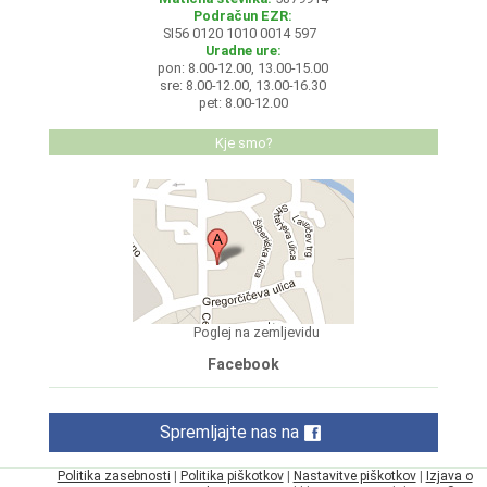
Podračun EZR:
SI56 0120 1010 0014 597
Uradne ure:
pon: 8.00-12.00, 13.00-15.00
sre: 8.00-12.00, 13.00-16.30
pet: 8.00-12.00
Kje smo?
Poglej na zemljevidu
Facebook
Spremljajte nas na
Politika zasebnosti
|
Politika piškotkov
|
Nastavitve piškotkov
|
Izjava o