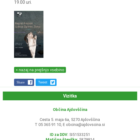
19.00 uri.
< nazaj na prejšnjo vsebino
Share
Tweet
Vizitka
Občina Ajdovščina
Cesta 5. maja 6a, 5270 Ajdovščina
T 05 365 91 10, E
obcina@ajdovscina.si
ID za DDV:
SI51533251
Matična številka:
5879914