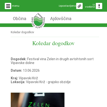
iz
menu
izpostavljeno
vsebine
Občina
Ajdovščina
Koledar dogodkov
Koledar dogodkov
Dogodek:
Festival vina Zelen in drugih avtohtonih sort
Vipavske doline
Datum:
13.06.2026
Kraj:
Vipavski Križ
Lokacija:
Vipavski Križ - grajsko obzidje