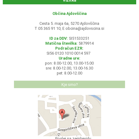
Vizitka
Občina Ajdovščina
Cesta 5. maja 6a, 5270 Ajdovščina
T 05 365 91 10, E
obcina@ajdovscina.si
ID za DDV:
SI51533251
Matična številka:
5879914
Podračun EZR:
SI56 0120 1010 0014 597
Uradne ure:
pon: 8.00-12.00, 13.00-15.00
sre: 8.00-12.00, 13.00-16.30
pet: 8.00-12.00
Kje smo?
Poglej na zemljevidu