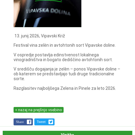
13. junij 2026, Vipavski Križ
Festival vina zelèn in avtohtonih sort Vipavske doline.
V ospredje postavlja edinstvenost lokalnega
vinogradništva in bogato dediščino avtohtonih sort.
V središču dogajanja je zelèn – ponos Vipavske doline –
ob katerem se predstavljajo tudi druge tradicionalne
sorte.
Razglasitev najboljšega Zelena in Pinele za leto 2026.
< nazaj na prejšnjo vsebino
Share
Tweet