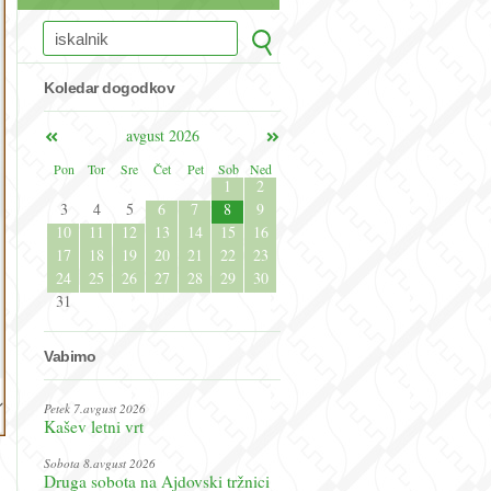
Koledar dogodkov
avgust 2026
Pon
Tor
Sre
Čet
Pet
Sob
Ned
1
2
3
4
5
6
7
8
9
10
11
12
13
14
15
16
17
18
19
20
21
22
23
24
25
26
27
28
29
30
31
Vabimo
Petek 7.avgust 2026
Kašev letni vrt
Sobota 8.avgust 2026
Druga sobota na Ajdovski tržnici