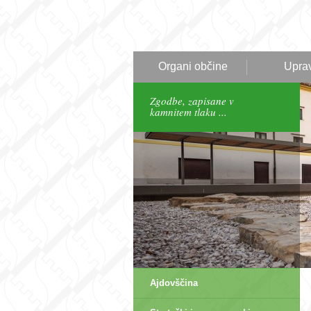
Organi občine
Upra
Zgodbe, zapisane v
kamnitem tlaku ...
Ajdovščina