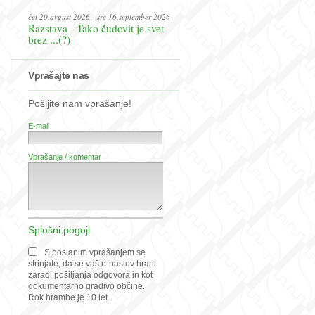
čet 20.avgust 2026 - sre 16.september 2026
Razstava - Tako čudovit je svet
brez ...(?)
Vprašajte nas
Pošljite nam vprašanje!
E-mail
Vprašanje / komentar
Splošni pogoji
S poslanim vprašanjem se
strinjate, da se vaš e-naslov hrani
zaradi pošiljanja odgovora in kot
dokumentarno gradivo občine.
Rok hrambe je 10 let.