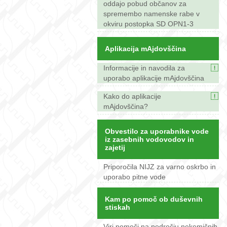
oddajo pobud občanov za
spremembo namenske rabe v
okviru postopka SD OPN1-3
Aplikacija mAjdovščina
Informacije in navodila za
uporabo aplikacije mAjdovščina
Kako do aplikacije
mAjdovščina?
Obvestilo za uporabnike vode
iz zasebnih vodovodov in
zajetij
Priporočila NIJZ za varno oskrbo in
uporabo pitne vode
Kam po pomoč ob duševnih
stiskah
Viri pomoči na področju nekemičnih