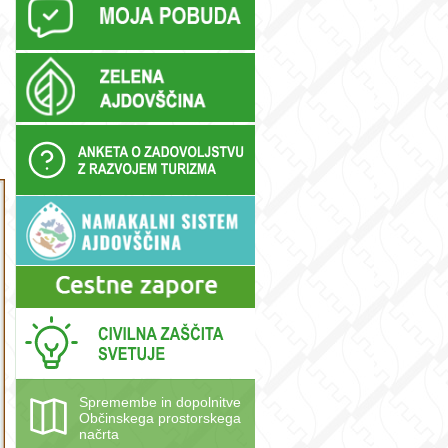
Spremembe in dopolnitve
Občinskega prostorskega
načrta