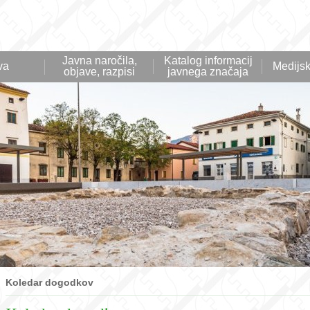
Javna naročila,
Katalog informacij
va
Medijsk
objave, razpisi
javnega značaja
Koledar dogodkov