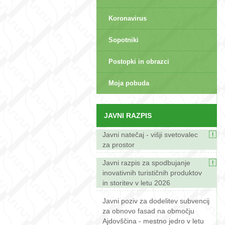
Koronavirus
Sopotniki
Postopki in obrazci
sep>
Moja pobuda
JAVNI RAZPIS
Javni natečaj - višji svetovalec
za prostor
Javni razpis za spodbujanje
inovativnih turističnih produktov
in storitev v letu 2026
Javni poziv za dodelitev subvencij
za obnovo fasad na območju
Ajdovščina - mestno jedro v letu