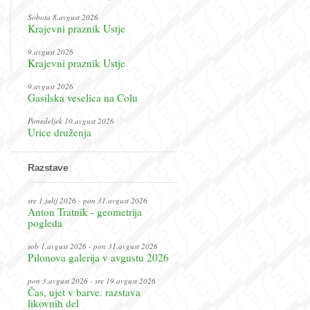
Sobota 8.avgust 2026
Krajevni praznik Ustje
9.avgust 2026
Krajevni praznik Ustje
9.avgust 2026
Gasilska veselica na Colu
Ponedeljek 10.avgust 2026
Urice druženja
Razstave
sre 1.julij 2026 - pon 31.avgust 2026
Anton Tratnik - geometrija
pogleda
sob 1.avgust 2026 - pon 31.avgust 2026
Pilonova galerija v avgustu 2026
pon 3.avgust 2026 - sre 19.avgust 2026
Čas, ujet v barve. razstava
likovnih del