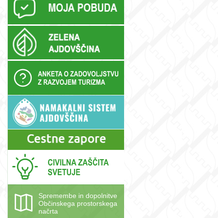
Spremembe in dopolnitve
Občinskega prostorskega
načrta