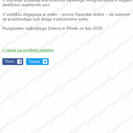
V ospredje postavlja edinstvenost lokalnega vinogradništva in bogato
dediščino avtohtonih sort.
V središču dogajanja je zelèn – ponos Vipavske doline – ob katerem
se predstavljajo tudi druge tradicionalne sorte.
Razglasitev najboljšega Zelena in Pinele za leto 2026.
< nazaj na prejšnjo vsebino
Share
Tweet