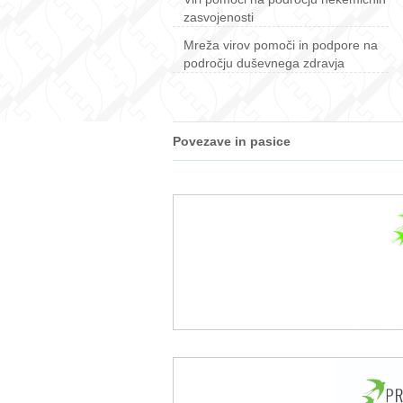
zasvojenosti
Mreža virov pomoči in podpore na
področju duševnega zdravja
Povezave in pasice