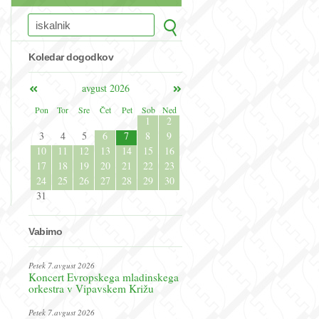
Koledar dogodkov
avgust 2026
Pon
Tor
Sre
Čet
Pet
Sob
Ned
1
2
3
4
5
6
7
8
9
10
11
12
13
14
15
16
17
18
19
20
21
22
23
24
25
26
27
28
29
30
31
Vabimo
Petek 7.avgust 2026
Koncert Evropskega mladinskega
orkestra v Vipavskem Križu
Petek 7.avgust 2026