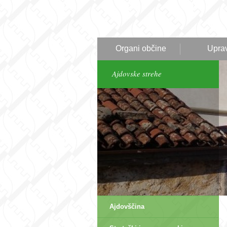
Organi občine
Upra
Ajdovske strehe
Ajdovščina