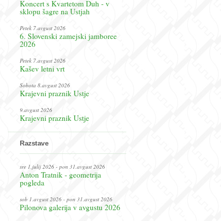
Koncert s Kvartetom Duh - v
sklopu šagre na Ustjah
Petek 7.avgust 2026
6. Slovenski zamejski jamboree
2026
Petek 7.avgust 2026
Kašev letni vrt
Sobota 8.avgust 2026
Krajevni praznik Ustje
9.avgust 2026
Krajevni praznik Ustje
Razstave
sre 1.julij 2026 - pon 31.avgust 2026
Anton Tratnik - geometrija
pogleda
sob 1.avgust 2026 - pon 31.avgust 2026
Pilonova galerija v avgustu 2026