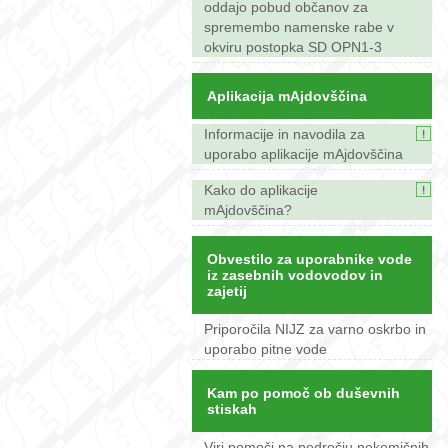
oddajo pobud občanov za
spremembo namenske rabe v
okviru postopka SD OPN1-3
Aplikacija mAjdovščina
Informacije in navodila za
uporabo aplikacije mAjdovščina
Kako do aplikacije
mAjdovščina?
Obvestilo za uporabnike vode
iz zasebnih vodovodov in
zajetij
Priporočila NIJZ za varno oskrbo in
uporabo pitne vode
Kam po pomoč ob duševnih
stiskah
Viri pomoči na področju nekemičnih