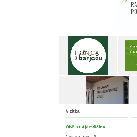
Vizitka
Občina Ajdovščina
Cesta 5. maja 6a