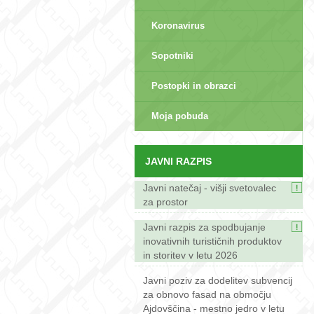
Koronavirus
Sopotniki
Postopki in obrazci
sep>
Moja pobuda
JAVNI RAZPIS
Javni natečaj - višji svetovalec
za prostor
Javni razpis za spodbujanje
inovativnih turističnih produktov
in storitev v letu 2026
Javni poziv za dodelitev subvencij
za obnovo fasad na območju
Ajdovščina - mestno jedro v letu