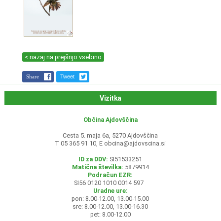
< nazaj na prejšnjo vsebino
Share
Tweet
Vizitka
Občina Ajdovščina
Cesta 5. maja 6a, 5270 Ajdovščina
T 05 365 91 10, E
obcina@ajdovscina.si
ID za DDV:
SI51533251
Matična številka:
5879914
Podračun EZR:
SI56 0120 1010 0014 597
Uradne ure:
pon: 8.00-12.00, 13.00-15.00
sre: 8.00-12.00, 13.00-16.30
pet: 8.00-12.00