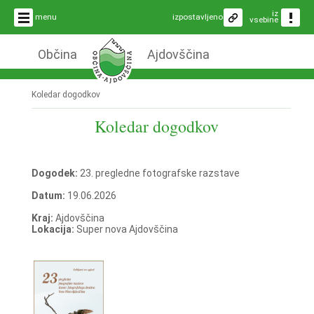
iz
menu
izpostavljeno
vsebine
Občina
Ajdovščina
Koledar dogodkov
Koledar dogodkov
Dogodek:
23. pregledne fotografske razstave
Datum:
19.06.2026
Kraj:
Ajdovščina
Lokacija:
Super nova Ajdovščina