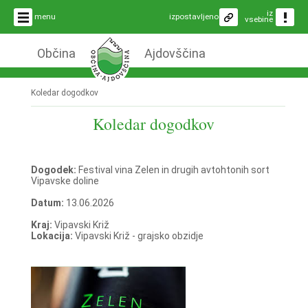
iz
menu
izpostavljeno
vsebine
Občina
Ajdovščina
Koledar dogodkov
Koledar dogodkov
Dogodek:
Festival vina Zelen in drugih avtohtonih sort
Vipavske doline
Datum:
13.06.2026
Kraj:
Vipavski Križ
Lokacija:
Vipavski Križ - grajsko obzidje