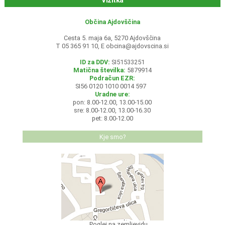
Vizitka
Občina Ajdovščina
Cesta 5. maja 6a, 5270 Ajdovščina
T 05 365 91 10, E
obcina@ajdovscina.si
ID za DDV:
SI51533251
Matična številka:
5879914
Podračun EZR:
SI56 0120 1010 0014 597
Uradne ure:
pon: 8.00-12.00, 13.00-15.00
sre: 8.00-12.00, 13.00-16.30
pet: 8.00-12.00
Kje smo?
Poglej na zemljevidu