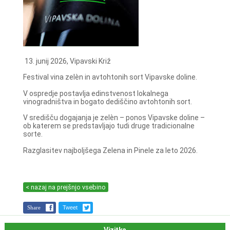
13. junij 2026, Vipavski Križ
Festival vina zelèn in avtohtonih sort Vipavske doline.
V ospredje postavlja edinstvenost lokalnega
vinogradništva in bogato dediščino avtohtonih sort.
V središču dogajanja je zelèn – ponos Vipavske doline –
ob katerem se predstavljajo tudi druge tradicionalne
sorte.
Razglasitev najboljšega Zelena in Pinele za leto 2026.
< nazaj na prejšnjo vsebino
Share
Tweet