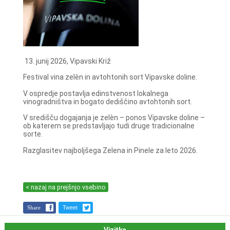
13. junij 2026, Vipavski Križ
Festival vina zelèn in avtohtonih sort Vipavske doline.
V ospredje postavlja edinstvenost lokalnega
vinogradništva in bogato dediščino avtohtonih sort.
V središču dogajanja je zelèn – ponos Vipavske doline –
ob katerem se predstavljajo tudi druge tradicionalne
sorte.
Razglasitev najboljšega Zelena in Pinele za leto 2026.
< nazaj na prejšnjo vsebino
Share
Tweet