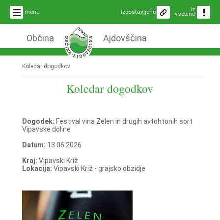
iz
menu
izpostavljeno
vsebine
Občina
Ajdovščina
Koledar dogodkov
Koledar dogodkov
Dogodek:
Festival vina Zelen in drugih avtohtonih sort
Vipavske doline
Datum:
13.06.2026
Kraj:
Vipavski Križ
Lokacija:
Vipavski Križ - grajsko obzidje