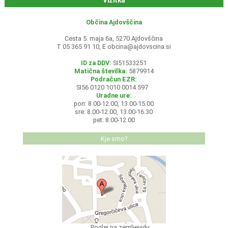
Vizitka
Občina Ajdovščina
Cesta 5. maja 6a, 5270 Ajdovščina
T 05 365 91 10, E
obcina@ajdovscina.si
ID za DDV:
SI51533251
Matična številka:
5879914
Podračun EZR:
SI56 0120 1010 0014 597
Uradne ure:
pon: 8.00-12.00, 13.00-15.00
sre: 8.00-12.00, 13.00-16.30
pet: 8.00-12.00
Kje smo?
Poglej na zemljevidu