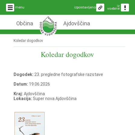
iz
menu
izpostavljeno
vsebine
Občina
Ajdovščina
Koledar dogodkov
Koledar dogodkov
Dogodek:
23. pregledne fotografske razstave
Datum:
19.06.2026
Kraj:
Ajdovščina
Lokacija:
Super nova Ajdovščina