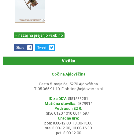
< nazaj na prejšnjo vsebino
Share
Tweet
Vizitka
Občina Ajdovščina
Cesta 5. maja 6a, 5270 Ajdovščina
T 05 365 91 10, E
obcina@ajdovscina.si
ID za DDV:
SI51533251
Matična številka:
5879914
Podračun EZR:
SI56 0120 1010 0014 597
Uradne ure:
pon: 8.00-12.00, 13.00-15.00
sre: 8.00-12.00, 13.00-16.30
pet: 8.00-12.00