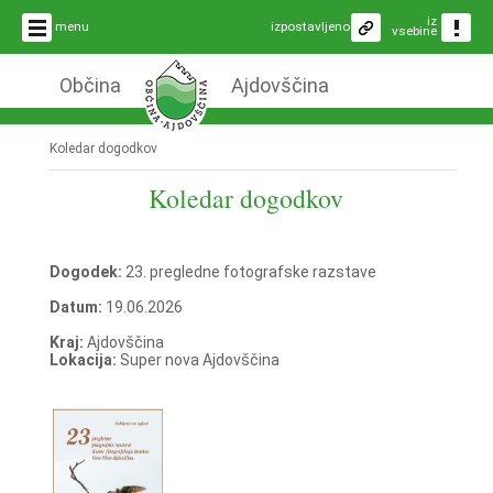
iz
menu
izpostavljeno
vsebine
Občina
Ajdovščina
Koledar dogodkov
Koledar dogodkov
Dogodek:
23. pregledne fotografske razstave
Datum:
19.06.2026
Kraj:
Ajdovščina
Lokacija:
Super nova Ajdovščina