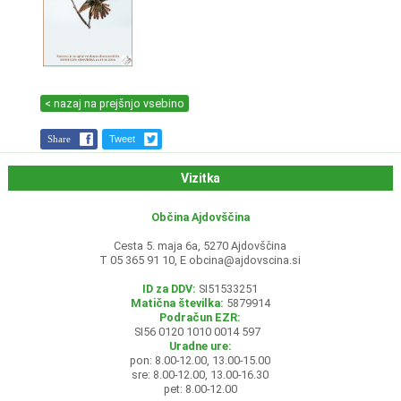
< nazaj na prejšnjo vsebino
Share
Tweet
Vizitka
Občina Ajdovščina
Cesta 5. maja 6a, 5270 Ajdovščina
T 05 365 91 10, E
obcina@ajdovscina.si
ID za DDV:
SI51533251
Matična številka:
5879914
Podračun EZR:
SI56 0120 1010 0014 597
Uradne ure:
pon: 8.00-12.00, 13.00-15.00
sre: 8.00-12.00, 13.00-16.30
pet: 8.00-12.00