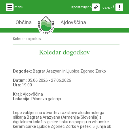
iz
menu
izpostavljeno
vsebine
Občina
Ajdovščina
Koledar dogodkov
Koledar dogodkov
Dogodek:
Bagrat Arazyan in Ljubica Zgonec Zorko
Datum:
05.06.2026 - 27.06.2026
Ura:
19:00
Kraj:
Ajdovščina
Lokacija:
Pilonova galerija
Lepo vabljeni na otvoritev razstave akademskega
slikarja Bagrata Arazyana (Armenija/Slovenija) z
digitalnimi kolaži v giclee tisku na papirju in vrhunske
keramičarke Ljubice Zgonec Zorko v petek, 5. junija ob