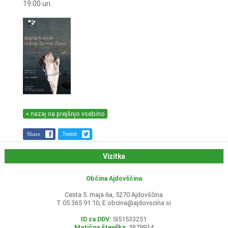
19.00 uri.
< nazaj na prejšnjo vsebino
Share
Tweet
Vizitka
Občina Ajdovščina
Cesta 5. maja 6a, 5270 Ajdovščina
T 05 365 91 10, E
obcina@ajdovscina.si
ID za DDV:
SI51533251
Matična številka:
5879914