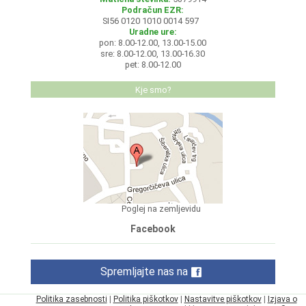
Podračun EZR:
SI56 0120 1010 0014 597
Uradne ure:
pon: 8.00-12.00, 13.00-15.00
sre: 8.00-12.00, 13.00-16.30
pet: 8.00-12.00
Kje smo?
Poglej na zemljevidu
Facebook
Spremljajte nas na
Politika zasebnosti
|
Politika piškotkov
|
Nastavitve piškotkov
|
Izjava o