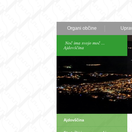
Organi občine
Upra
Noč ima svojo moč ...
Ajdovščina
Ajdovščina