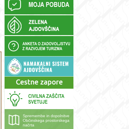
Spremembe in dopolnitve
Občinskega prostorskega
načrta