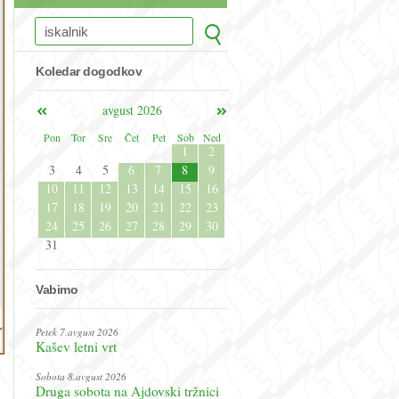
Koledar dogodkov
avgust 2026
Pon
Tor
Sre
Čet
Pet
Sob
Ned
1
2
3
4
5
6
7
8
9
10
11
12
13
14
15
16
17
18
19
20
21
22
23
24
25
26
27
28
29
30
31
Vabimo
Petek 7.avgust 2026
Kašev letni vrt
Sobota 8.avgust 2026
Druga sobota na Ajdovski tržnici