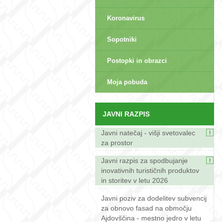
Koronavirus
Sopotniki
Postopki in obrazci
sep>
Moja pobuda
JAVNI RAZPIS
Javni natečaj - višji svetovalec
za prostor
Javni razpis za spodbujanje
inovativnih turističnih produktov
in storitev v letu 2026
Javni poziv za dodelitev subvencij
za obnovo fasad na območju
Ajdovščina - mestno jedro v letu