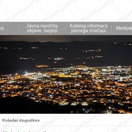
Javna naročila,
Katalog informacij
va
Medijsk
objave, razpisi
javnega značaja
Koledar dogodkov