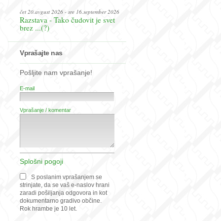
čet 20.avgust 2026 - sre 16.september 2026
Razstava - Tako čudovit je svet
brez ...(?)
Vprašajte nas
Pošljite nam vprašanje!
E-mail
Vprašanje / komentar
Splošni pogoji
S poslanim vprašanjem se
strinjate, da se vaš e-naslov hrani
zaradi pošiljanja odgovora in kot
dokumentarno gradivo občine.
Rok hrambe je 10 let.