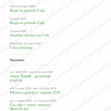
Sobota 8.avgust 2026
Krajevni praznik Ustje
9.avgust 2026
Krajevni praznik Ustje
9.avgust 2026
Gasilska veselica na Colu
Ponedeljek 10.avgust 2026
Urice druženja
Razstave
sre 1.julij 2026 - pon 31.avgust 2026
Anton Tratnik - geometrija
pogleda
sob 1.avgust 2026 - pon 31.avgust 2026
Pilonova galerija v avgustu 2026
pon 3.avgust 2026 - sre 19.avgust 2026
Čas, ujet v barve. razstava
likovnih del