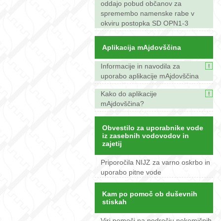
oddajo pobud občanov za
spremembo namenske rabe v
okviru postopka SD OPN1-3
Aplikacija mAjdovščina
Informacije in navodila za
uporabo aplikacije mAjdovščina
Kako do aplikacije
mAjdovščina?
Obvestilo za uporabnike vode
iz zasebnih vodovodov in
zajetij
Priporočila NIJZ za varno oskrbo in
uporabo pitne vode
Kam po pomoč ob duševnih
stiskah
Viri pomoči na področju nekemičnih