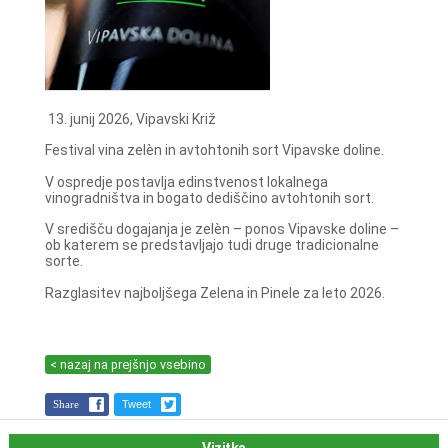
13. junij 2026, Vipavski Križ
Festival vina zelèn in avtohtonih sort Vipavske doline.
V ospredje postavlja edinstvenost lokalnega
vinogradništva in bogato dediščino avtohtonih sort.
V središču dogajanja je zelèn – ponos Vipavske doline –
ob katerem se predstavljajo tudi druge tradicionalne
sorte.
Razglasitev najboljšega Zelena in Pinele za leto 2026.
< nazaj na prejšnjo vsebino
Share
Tweet