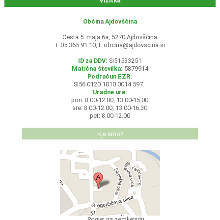
Vizitka
Občina Ajdovščina
Cesta 5. maja 6a, 5270 Ajdovščina
T 05 365 91 10, E
obcina@ajdovscina.si
ID za DDV:
SI51533251
Matična številka:
5879914
Podračun EZR:
SI56 0120 1010 0014 597
Uradne ure:
pon: 8.00-12.00, 13.00-15.00
sre: 8.00-12.00, 13.00-16.30
pet: 8.00-12.00
Kje smo?
Poglej na zemljevidu