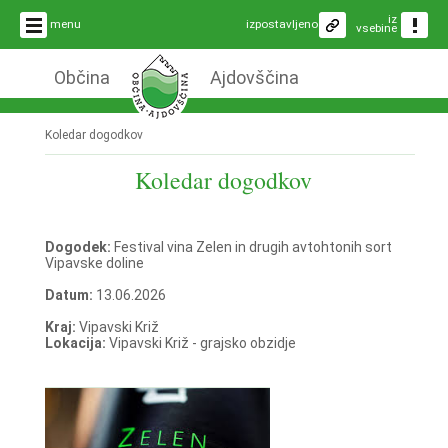
iz
menu
izpostavljeno
vsebine
Občina
Ajdovščina
Koledar dogodkov
Koledar dogodkov
Dogodek:
Festival vina Zelen in drugih avtohtonih sort
Vipavske doline
Datum:
13.06.2026
Kraj:
Vipavski Križ
Lokacija:
Vipavski Križ - grajsko obzidje