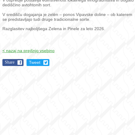
V ospredje postavlja edinstvenost lokalnega vinogradništva in bogato
dediščino avtohtonih sort.
V središču dogajanja je zelèn – ponos Vipavske doline – ob katerem
se predstavljajo tudi druge tradicionalne sorte.
Razglasitev najboljšega Zelena in Pinele za leto 2026.
< nazaj na prejšnjo vsebino
Share
Tweet