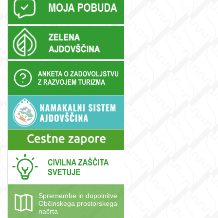
Spremembe in dopolnitve
Občinskega prostorskega
načrta