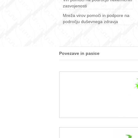
zasvojenosti
Mreža virov pomoči in podpore na
področju duševnega zdravja
Povezave in pasice