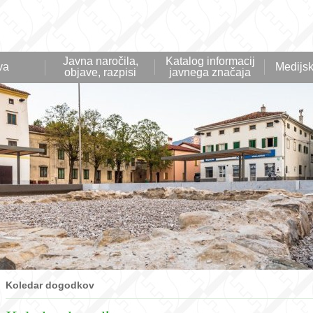
Javna naročila,
Katalog informacij
va
Medijsk
objave, razpisi
javnega značaja
Koledar dogodkov