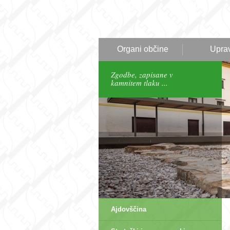
Organi občine
Upra
Zgodbe, zapisane v
kamnitem tlaku ...
Ajdovščina