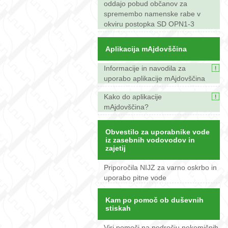
oddajo pobud občanov za
spremembo namenske rabe v
okviru postopka SD OPN1-3
Aplikacija mAjdovščina
Informacije in navodila za
uporabo aplikacije mAjdovščina
Kako do aplikacije
mAjdovščina?
Obvestilo za uporabnike vode
iz zasebnih vodovodov in
zajetij
Priporočila NIJZ za varno oskrbo in
uporabo pitne vode
Kam po pomoč ob duševnih
stiskah
Viri pomoči na področju nekemičnih