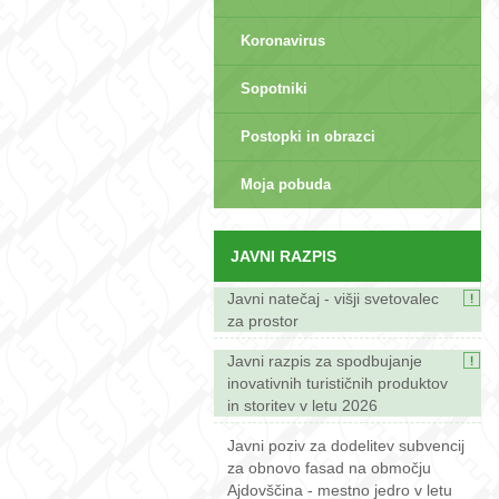
Koronavirus
Sopotniki
Postopki in obrazci
sep>
Moja pobuda
JAVNI RAZPIS
Javni natečaj - višji svetovalec
za prostor
Javni razpis za spodbujanje
inovativnih turističnih produktov
in storitev v letu 2026
Javni poziv za dodelitev subvencij
za obnovo fasad na območju
Ajdovščina - mestno jedro v letu