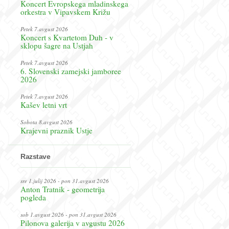
Koncert Evropskega mladinskega
orkestra v Vipavskem Križu
Petek 7.avgust 2026
Koncert s Kvartetom Duh - v
sklopu šagre na Ustjah
Petek 7.avgust 2026
6. Slovenski zamejski jamboree
2026
Petek 7.avgust 2026
Kašev letni vrt
Sobota 8.avgust 2026
Krajevni praznik Ustje
Razstave
sre 1.julij 2026 - pon 31.avgust 2026
Anton Tratnik - geometrija
pogleda
sob 1.avgust 2026 - pon 31.avgust 2026
Pilonova galerija v avgustu 2026