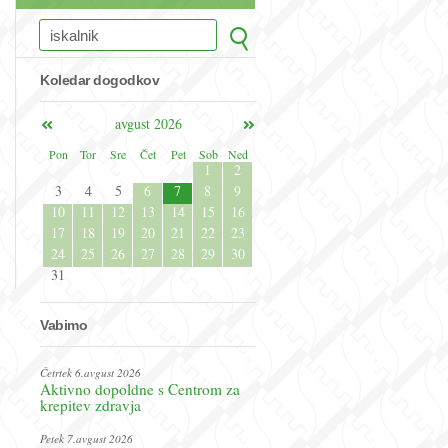
Koledar dogodkov
avgust 2026
Pon
Tor
Sre
Čet
Pet
Sob
Ned
1
2
3
4
5
6
7
8
9
10
11
12
13
14
15
16
17
18
19
20
21
22
23
24
25
26
27
28
29
30
31
Vabimo
Četrtek 6.avgust 2026
Aktivno dopoldne s Centrom za
krepitev zdravja
Petek 7.avgust 2026