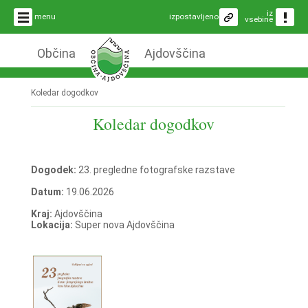
iz
menu
izpostavljeno
vsebine
Občina
Ajdovščina
Koledar dogodkov
Koledar dogodkov
Dogodek:
23. pregledne fotografske razstave
Datum:
19.06.2026
Kraj:
Ajdovščina
Lokacija:
Super nova Ajdovščina