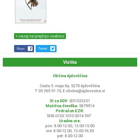
< nazaj na prejšnjo vsebino
Share
Tweet
Vizitka
Občina Ajdovščina
Cesta 5. maja 6a, 5270 Ajdovščina
T 05 365 91 10, E
obcina@ajdovscina.si
ID za DDV:
SI51533251
Matična številka:
5879914
Podračun EZR:
SI56 0120 1010 0014 597
Uradne ure:
pon: 8.00-12.00, 13.00-15.00
sre: 8.00-12.00, 13.00-16.30
pet: 8.00-12.00