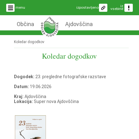
iz
menu
izpostavljeno
vsebine
Občina
Ajdovščina
Koledar dogodkov
Koledar dogodkov
Dogodek:
23. pregledne fotografske razstave
Datum:
19.06.2026
Kraj:
Ajdovščina
Lokacija:
Super nova Ajdovščina