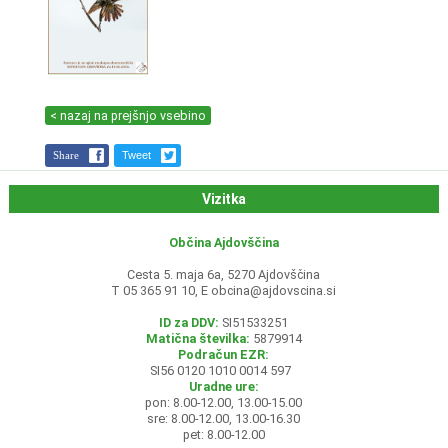
< nazaj na prejšnjo vsebino
Share
Tweet
Vizitka
Občina Ajdovščina
Cesta 5. maja 6a, 5270 Ajdovščina
T 05 365 91 10, E
obcina@ajdovscina.si
ID za DDV:
SI51533251
Matična številka:
5879914
Podračun EZR:
SI56 0120 1010 0014 597
Uradne ure:
pon: 8.00-12.00, 13.00-15.00
sre: 8.00-12.00, 13.00-16.30
pet: 8.00-12.00