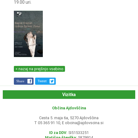
19.00 uri.
< nazaj na prejšnjo vsebino
Share
Tweet
Vizitka
Občina Ajdovščina
Cesta 5. maja 6a, 5270 Ajdovščina
T 05 365 91 10, E
obcina@ajdovscina.si
ID za DDV:
SI51533251
Matična številka:
5879914