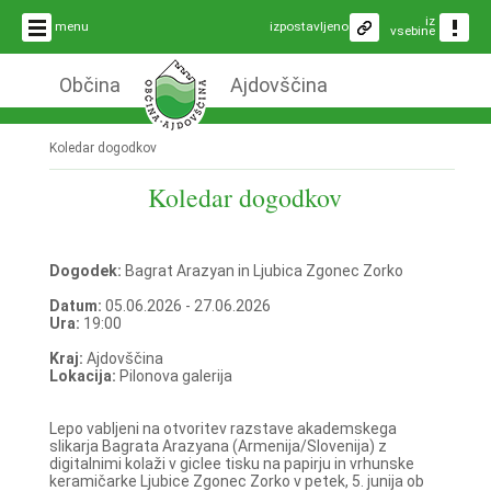
iz
menu
izpostavljeno
vsebine
Občina
Ajdovščina
Koledar dogodkov
Koledar dogodkov
Dogodek:
Bagrat Arazyan in Ljubica Zgonec Zorko
Datum:
05.06.2026 - 27.06.2026
Ura:
19:00
Kraj:
Ajdovščina
Lokacija:
Pilonova galerija
Lepo vabljeni na otvoritev razstave akademskega
slikarja Bagrata Arazyana (Armenija/Slovenija) z
digitalnimi kolaži v giclee tisku na papirju in vrhunske
keramičarke Ljubice Zgonec Zorko v petek, 5. junija ob