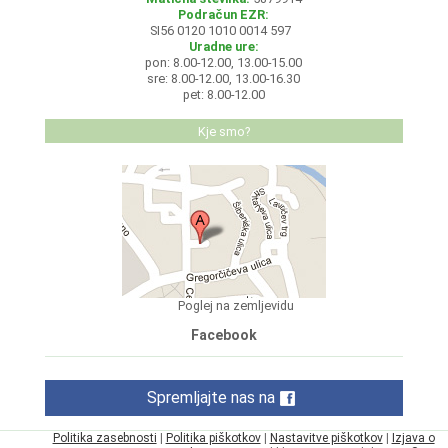
Podračun EZR:
SI56 0120 1010 0014 597
Uradne ure:
pon: 8.00-12.00, 13.00-15.00
sre: 8.00-12.00, 13.00-16.30
pet: 8.00-12.00
Kje smo?
Poglej na zemljevidu
Facebook
Spremljajte nas na
Politika zasebnosti
|
Politika piškotkov
|
Nastavitve piškotkov
|
Izjava o