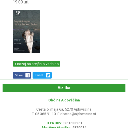
19.00 uri.
< nazaj na prejšnjo vsebino
Share
Tweet
Vizitka
Občina Ajdovščina
Cesta 5. maja 6a, 5270 Ajdovščina
T 05 365 91 10, E
obcina@ajdovscina.si
ID za DDV:
SI51533251
Matična številka:
5879914