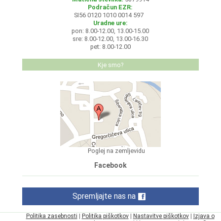
Podračun EZR:
SI56 0120 1010 0014 597
Uradne ure:
pon: 8.00-12.00, 13.00-15.00
sre: 8.00-12.00, 13.00-16.30
pet: 8.00-12.00
Kje smo?
Poglej na zemljevidu
Facebook
Spremljajte nas na
Politika zasebnosti
|
Politika piškotkov
|
Nastavitve piškotkov
|
Izjava o