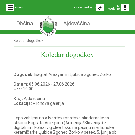
iz
menu
izpostavljeno
vsebine
Občina
Ajdovščina
Koledar dogodkov
Koledar dogodkov
Dogodek:
Bagrat Arazyan in Ljubica Zgonec Zorko
Datum:
05.06.2026 - 27.06.2026
Ura:
19:00
Kraj:
Ajdovščina
Lokacija:
Pilonova galerija
Lepo vabljeni na otvoritev razstave akademskega
slikarja Bagrata Arazyana (Armenija/Slovenija) z
digitalnimi kolaži v giclee tisku na papirju in vrhunske
keramičarke Ljubice Zgonec Zorko v petek, 5. junija ob