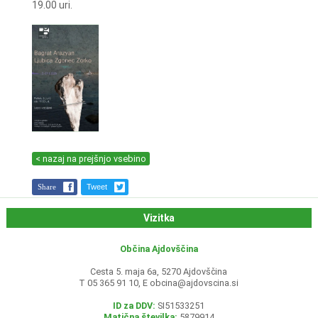
19.00 uri.
< nazaj na prejšnjo vsebino
Share
Tweet
Vizitka
Občina Ajdovščina
Cesta 5. maja 6a, 5270 Ajdovščina
T 05 365 91 10, E
obcina@ajdovscina.si
ID za DDV:
SI51533251
Matična številka:
5879914