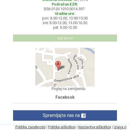
Podračun EZR:
SI56 0120 1010 0014 597
Uradne ure:
pon: 8.00-12.00, 13.00-15.00
sre: 8.00-12.00, 13.00-16.30
pet: 8.00-12.00
Kje smo?
Poglej na zemljevidu
Facebook
Spremljajte nas na
Politika zasebnosti
|
Politika piškotkov
|
Nastavitve piškotkov
|
Izjava o