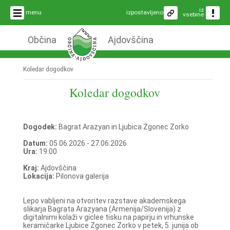
iz
menu
izpostavljeno
vsebine
Občina
Ajdovščina
Koledar dogodkov
Koledar dogodkov
Dogodek:
Bagrat Arazyan in Ljubica Zgonec Zorko
Datum:
05.06.2026 - 27.06.2026
Ura:
19:00
Kraj:
Ajdovščina
Lokacija:
Pilonova galerija
Lepo vabljeni na otvoritev razstave akademskega
slikarja Bagrata Arazyana (Armenija/Slovenija) z
digitalnimi kolaži v giclee tisku na papirju in vrhunske
keramičarke Ljubice Zgonec Zorko v petek, 5. junija ob