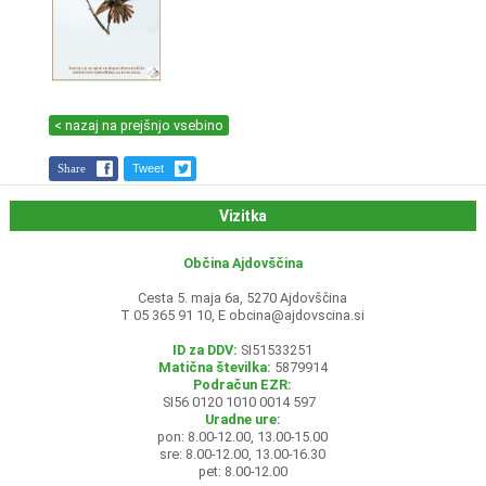
< nazaj na prejšnjo vsebino
Share
Tweet
Vizitka
Občina Ajdovščina
Cesta 5. maja 6a, 5270 Ajdovščina
T 05 365 91 10, E
obcina@ajdovscina.si
ID za DDV:
SI51533251
Matična številka:
5879914
Podračun EZR:
SI56 0120 1010 0014 597
Uradne ure:
pon: 8.00-12.00, 13.00-15.00
sre: 8.00-12.00, 13.00-16.30
pet: 8.00-12.00