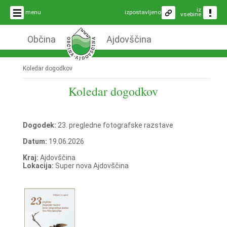
iz
menu
izpostavljeno
vsebine
Občina
Ajdovščina
Koledar dogodkov
Koledar dogodkov
Dogodek:
23. pregledne fotografske razstave
Datum:
19.06.2026
Kraj:
Ajdovščina
Lokacija:
Super nova Ajdovščina