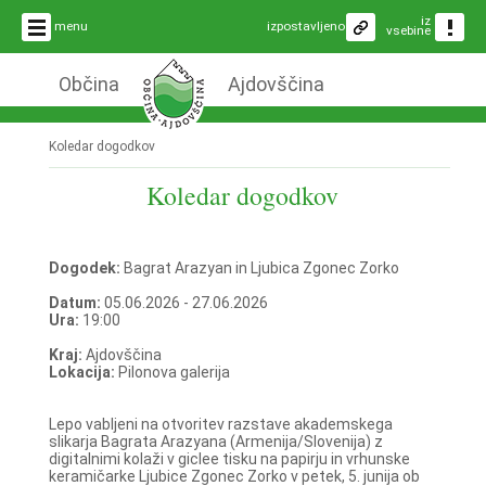
iz
menu
izpostavljeno
vsebine
Občina
Ajdovščina
Koledar dogodkov
Koledar dogodkov
Dogodek:
Bagrat Arazyan in Ljubica Zgonec Zorko
Datum:
05.06.2026 - 27.06.2026
Ura:
19:00
Kraj:
Ajdovščina
Lokacija:
Pilonova galerija
Lepo vabljeni na otvoritev razstave akademskega
slikarja Bagrata Arazyana (Armenija/Slovenija) z
digitalnimi kolaži v giclee tisku na papirju in vrhunske
keramičarke Ljubice Zgonec Zorko v petek, 5. junija ob