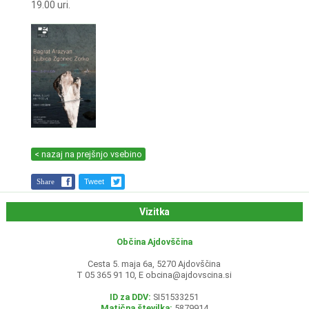
19.00 uri.
< nazaj na prejšnjo vsebino
Share
Tweet
Vizitka
Občina Ajdovščina
Cesta 5. maja 6a, 5270 Ajdovščina
T 05 365 91 10, E
obcina@ajdovscina.si
ID za DDV:
SI51533251
Matična številka:
5879914