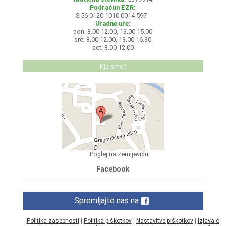
Podračun EZR:
SI56 0120 1010 0014 597
Uradne ure:
pon: 8.00-12.00, 13.00-15.00
sre: 8.00-12.00, 13.00-16.30
pet: 8.00-12.00
Kje smo?
Poglej na zemljevidu
Facebook
Spremljajte nas na
Politika zasebnosti
|
Politika piškotkov
|
Nastavitve piškotkov
|
Izjava o