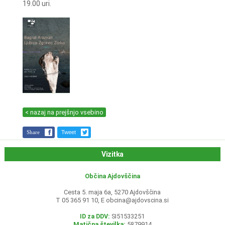
19.00 uri.
< nazaj na prejšnjo vsebino
Share
Tweet
Vizitka
Občina Ajdovščina
Cesta 5. maja 6a, 5270 Ajdovščina
T 05 365 91 10, E
obcina@ajdovscina.si
ID za DDV:
SI51533251
Matična številka:
5879914