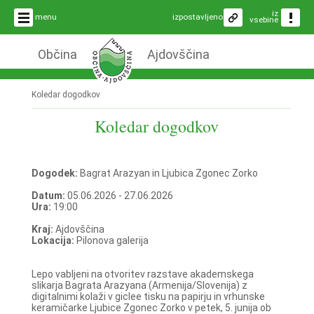
iz
menu
izpostavljeno
vsebine
Občina
Ajdovščina
Koledar dogodkov
Koledar dogodkov
Dogodek:
Bagrat Arazyan in Ljubica Zgonec Zorko
Datum:
05.06.2026 - 27.06.2026
Ura:
19:00
Kraj:
Ajdovščina
Lokacija:
Pilonova galerija
Lepo vabljeni na otvoritev razstave akademskega
slikarja Bagrata Arazyana (Armenija/Slovenija) z
digitalnimi kolaži v giclee tisku na papirju in vrhunske
keramičarke Ljubice Zgonec Zorko v petek, 5. junija ob