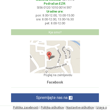
Podračun EZR:
SI56 0120 1010 0014 597
Uradne ure:
pon: 8.00-12.00, 13.00-15.00
sre: 8.00-12.00, 13.00-16.30
pet: 8.00-12.00
Kje smo?
Poglej na zemljevidu
Facebook
Spremljajte nas na
Politika zasebnosti
|
Politika piškotkov
|
Nastavitve piškotkov
|
Izjava o