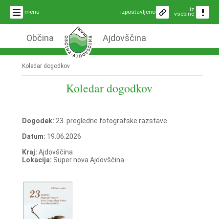
iz
menu
izpostavljeno
vsebine
Občina
Ajdovščina
Koledar dogodkov
Koledar dogodkov
Dogodek:
23. pregledne fotografske razstave
Datum:
19.06.2026
Kraj:
Ajdovščina
Lokacija:
Super nova Ajdovščina