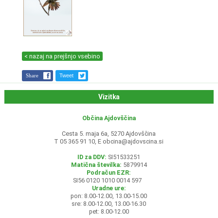
< nazaj na prejšnjo vsebino
Share
Tweet
Vizitka
Občina Ajdovščina
Cesta 5. maja 6a, 5270 Ajdovščina
T 05 365 91 10, E
obcina@ajdovscina.si
ID za DDV:
SI51533251
Matična številka:
5879914
Podračun EZR:
SI56 0120 1010 0014 597
Uradne ure:
pon: 8.00-12.00, 13.00-15.00
sre: 8.00-12.00, 13.00-16.30
pet: 8.00-12.00