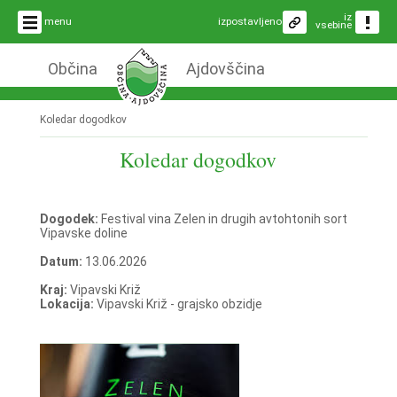
iz
menu
izpostavljeno
vsebine
Občina
Ajdovščina
Koledar dogodkov
Koledar dogodkov
Dogodek:
Festival vina Zelen in drugih avtohtonih sort
Vipavske doline
Datum:
13.06.2026
Kraj:
Vipavski Križ
Lokacija:
Vipavski Križ - grajsko obzidje