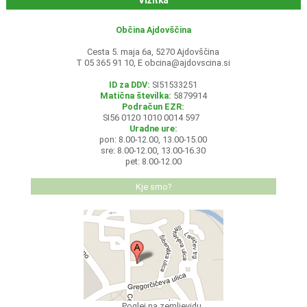
Vizitka
Občina Ajdovščina
Cesta 5. maja 6a, 5270 Ajdovščina
T 05 365 91 10, E
obcina@ajdovscina.si
ID za DDV:
SI51533251
Matična številka:
5879914
Podračun EZR:
SI56 0120 1010 0014 597
Uradne ure:
pon: 8.00-12.00, 13.00-15.00
sre: 8.00-12.00, 13.00-16.30
pet: 8.00-12.00
Kje smo?
Poglej na zemljevidu