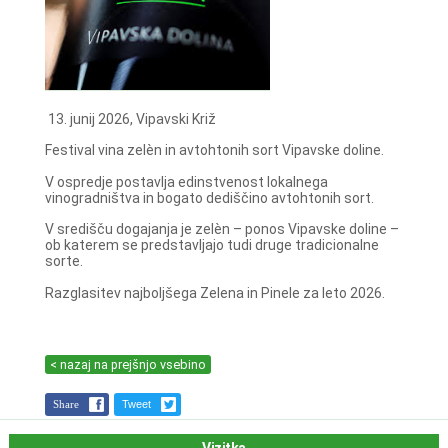
13. junij 2026, Vipavski Križ
Festival vina zelèn in avtohtonih sort Vipavske doline.
V ospredje postavlja edinstvenost lokalnega
vinogradništva in bogato dediščino avtohtonih sort.
V središču dogajanja je zelèn – ponos Vipavske doline –
ob katerem se predstavljajo tudi druge tradicionalne
sorte.
Razglasitev najboljšega Zelena in Pinele za leto 2026.
< nazaj na prejšnjo vsebino
Share
Tweet