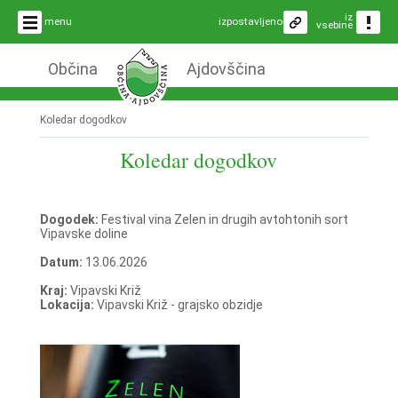
iz
menu
izpostavljeno
vsebine
Občina
Ajdovščina
Koledar dogodkov
Koledar dogodkov
Dogodek:
Festival vina Zelen in drugih avtohtonih sort
Vipavske doline
Datum:
13.06.2026
Kraj:
Vipavski Križ
Lokacija:
Vipavski Križ - grajsko obzidje