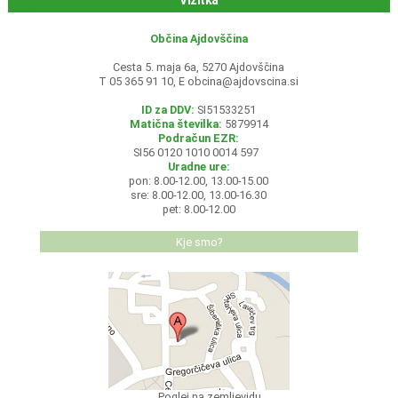
Vizitka
Občina Ajdovščina
Cesta 5. maja 6a, 5270 Ajdovščina
T 05 365 91 10, E
obcina@ajdovscina.si
ID za DDV:
SI51533251
Matična številka:
5879914
Podračun EZR:
SI56 0120 1010 0014 597
Uradne ure:
pon: 8.00-12.00, 13.00-15.00
sre: 8.00-12.00, 13.00-16.30
pet: 8.00-12.00
Kje smo?
Poglej na zemljevidu