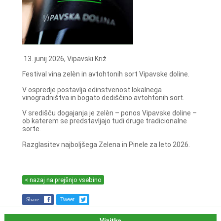
13. junij 2026, Vipavski Križ
Festival vina zelèn in avtohtonih sort Vipavske doline.
V ospredje postavlja edinstvenost lokalnega
vinogradništva in bogato dediščino avtohtonih sort.
V središču dogajanja je zelèn – ponos Vipavske doline –
ob katerem se predstavljajo tudi druge tradicionalne
sorte.
Razglasitev najboljšega Zelena in Pinele za leto 2026.
< nazaj na prejšnjo vsebino
Share
Tweet