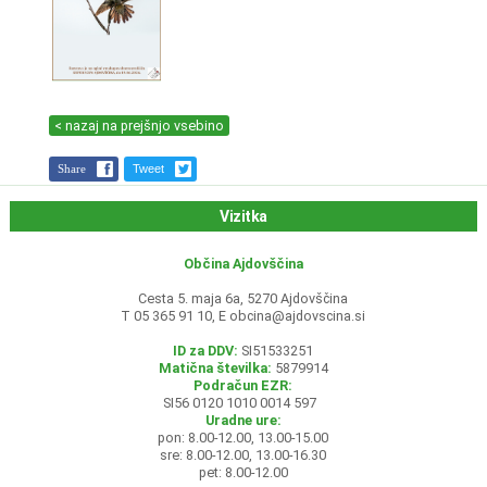
< nazaj na prejšnjo vsebino
Share
Tweet
Vizitka
Občina Ajdovščina
Cesta 5. maja 6a, 5270 Ajdovščina
T 05 365 91 10, E
obcina@ajdovscina.si
ID za DDV:
SI51533251
Matična številka:
5879914
Podračun EZR:
SI56 0120 1010 0014 597
Uradne ure:
pon: 8.00-12.00, 13.00-15.00
sre: 8.00-12.00, 13.00-16.30
pet: 8.00-12.00