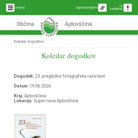
iz
menu
izpostavljeno
vsebine
Občina
Ajdovščina
Koledar dogodkov
Koledar dogodkov
Dogodek:
23. pregledne fotografske razstave
Datum:
19.06.2026
Kraj:
Ajdovščina
Lokacija:
Super nova Ajdovščina