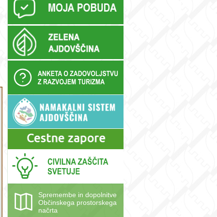
Spremembe in dopolnitve
Občinskega prostorskega
načrta