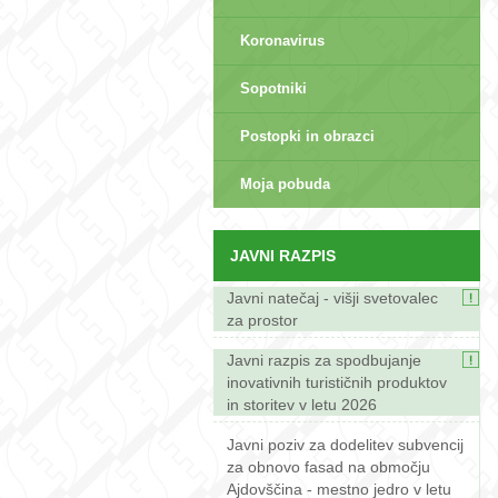
Koronavirus
Sopotniki
Postopki in obrazci
sep>
Moja pobuda
JAVNI RAZPIS
Javni natečaj - višji svetovalec
za prostor
Javni razpis za spodbujanje
inovativnih turističnih produktov
in storitev v letu 2026
Javni poziv za dodelitev subvencij
za obnovo fasad na območju
Ajdovščina - mestno jedro v letu