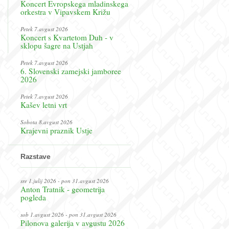
Koncert Evropskega mladinskega
orkestra v Vipavskem Križu
Petek 7.avgust 2026
Koncert s Kvartetom Duh - v
sklopu šagre na Ustjah
Petek 7.avgust 2026
6. Slovenski zamejski jamboree
2026
Petek 7.avgust 2026
Kašev letni vrt
Sobota 8.avgust 2026
Krajevni praznik Ustje
Razstave
sre 1.julij 2026 - pon 31.avgust 2026
Anton Tratnik - geometrija
pogleda
sob 1.avgust 2026 - pon 31.avgust 2026
Pilonova galerija v avgustu 2026