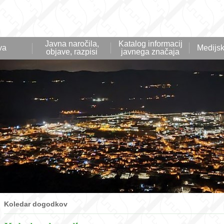
Javna naročila,
Katalog informacij
va
Medijsk
objave, razpisi
javnega značaja
Koledar dogodkov