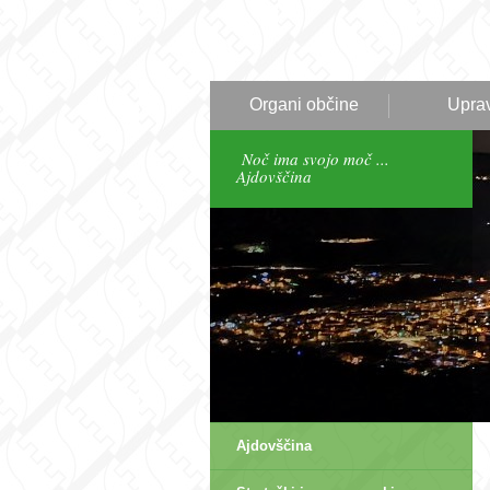
Organi občine
Upra
Noč ima svojo moč ...
Ajdovščina
Ajdovščina