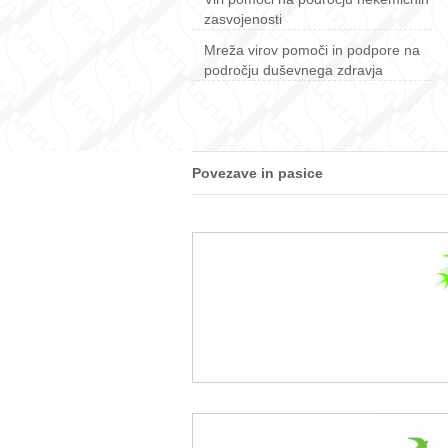
zasvojenosti
Mreža virov pomoči in podpore na
področju duševnega zdravja
Povezave in pasice