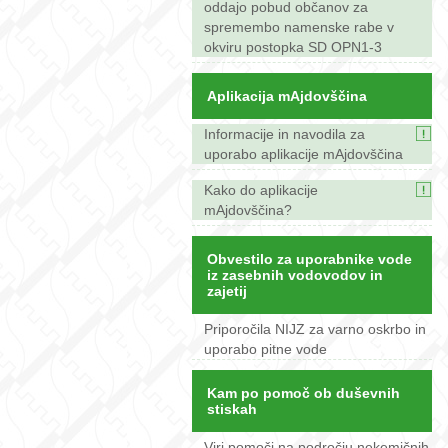
oddajo pobud občanov za
spremembo namenske rabe v
okviru postopka SD OPN1-3
Aplikacija mAjdovščina
Informacije in navodila za
uporabo aplikacije mAjdovščina
Kako do aplikacije
mAjdovščina?
Obvestilo za uporabnike vode
iz zasebnih vodovodov in
zajetij
Priporočila NIJZ za varno oskrbo in
uporabo pitne vode
Kam po pomoč ob duševnih
stiskah
Viri pomoči na področju nekemičnih