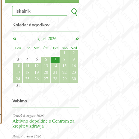
Koledar dogodkov
avgust 2026
Pon
Tor
Sre
Čet
Pet
Sob
Ned
1
2
3
4
5
6
7
8
9
10
11
12
13
14
15
16
17
18
19
20
21
22
23
24
25
26
27
28
29
30
31
Vabimo
Četrtek 6.avgust 2026
Aktivno dopoldne s Centrom za
krepitev zdravja
Petek 7.avgust 2026