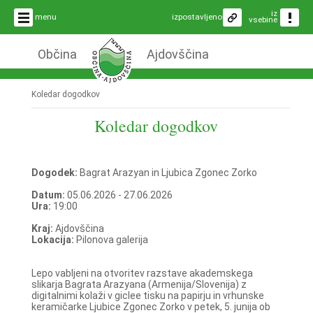
iz
menu
izpostavljeno
vsebine
Občina
Ajdovščina
Koledar dogodkov
Koledar dogodkov
Dogodek:
Bagrat Arazyan in Ljubica Zgonec Zorko
Datum:
05.06.2026 - 27.06.2026
Ura:
19:00
Kraj:
Ajdovščina
Lokacija:
Pilonova galerija
Lepo vabljeni na otvoritev razstave akademskega
slikarja Bagrata Arazyana (Armenija/Slovenija) z
digitalnimi kolaži v giclee tisku na papirju in vrhunske
keramičarke Ljubice Zgonec Zorko v petek, 5. junija ob