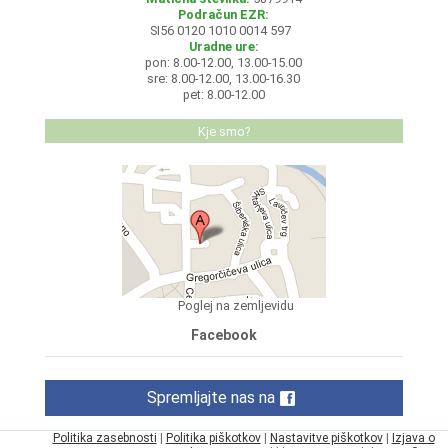
Podračun EZR:
SI56 0120 1010 0014 597
Uradne ure:
pon: 8.00-12.00, 13.00-15.00
sre: 8.00-12.00, 13.00-16.30
pet: 8.00-12.00
Kje smo?
Poglej na zemljevidu
Facebook
Spremljajte nas na
Politika zasebnosti
|
Politika piškotkov
|
Nastavitve piškotkov
|
Izjava o