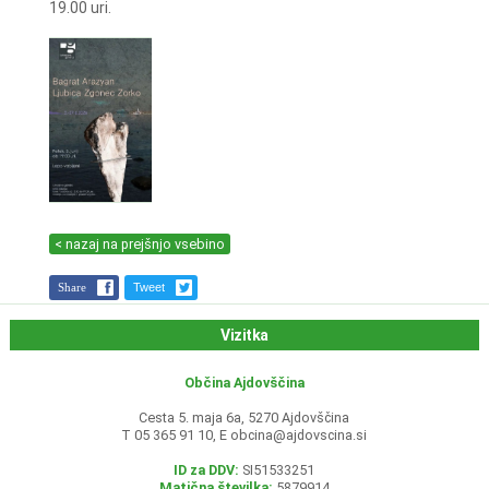
19.00 uri.
< nazaj na prejšnjo vsebino
Share
Tweet
Vizitka
Občina Ajdovščina
Cesta 5. maja 6a, 5270 Ajdovščina
T 05 365 91 10, E
obcina@ajdovscina.si
ID za DDV:
SI51533251
Matična številka:
5879914